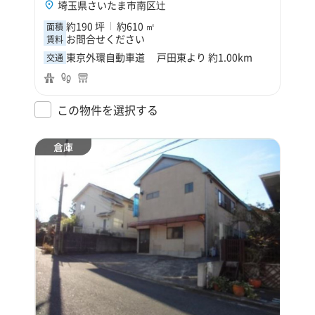
埼玉県さいたま市南区辻
約190 坪
約610 ㎡
面積
お問合せください
賃料
東京外環自動車道 戸田東より 約1.00km
交通
この物件を選択する
倉庫