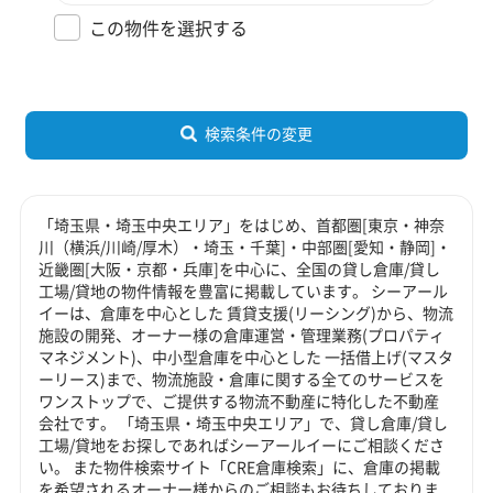
この物件を選択する
検索条件の変更
「埼玉県・埼玉中央エリア」をはじめ、首都圏[東京・神奈
川（横浜/川崎/厚木）・埼玉・千葉]・中部圏[愛知・静岡]・
近畿圏[大阪・京都・兵庫]を中心に、全国の貸し倉庫/貸し
工場/貸地の物件情報を豊富に掲載しています。 シーアール
イーは、倉庫を中心とした 賃貸支援(リーシング)から、物流
施設の開発、オーナー様の倉庫運営・管理業務(プロパティ
マネジメント)、中小型倉庫を中心とした 一括借上げ(マスタ
ーリース)まで、物流施設・倉庫に関する全てのサービスを
ワンストップで、ご提供する物流不動産に特化した不動産
会社です。 「埼玉県・埼玉中央エリア」で、貸し倉庫/貸し
工場/貸地をお探しであればシーアールイーにご相談くださ
い。 また物件検索サイト「CRE倉庫検索」に、倉庫の掲載
を希望されるオーナー様からのご相談もお待ちしておりま