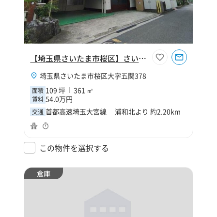
【埼玉県さいたま市桜区】さいたま市桜区大字五関109坪倉庫
埼玉県さいたま市桜区大字五関378
109 坪
361 ㎡
面積
54.0万円
賃料
首都高速埼玉大宮線 浦和北より 約2.20km
交通
この物件を選択する
倉庫