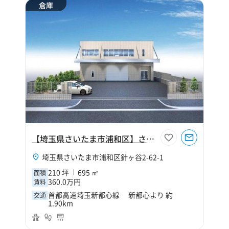
倉庫
【埼玉県さいたま市浦和区】さいたま市浦和区針ヶ谷2丁目210坪倉庫
埼玉県さいたま市浦和区針ヶ谷2-62-1
210 坪
695 ㎡
面積
360.0万円
賃料
首都高速埼玉新都心線 新都心より 約
交通
1.90km