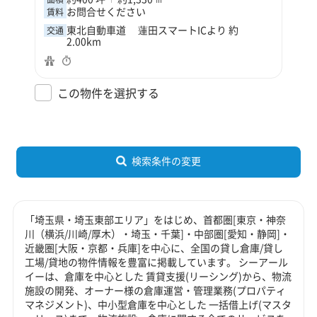
お問合せください
賃料
東北自動車道 蓮田スマートICより 約
交通
2.00km
この物件を選択する
検索条件の変更
「埼玉県・埼玉東部エリア」をはじめ、首都圏[東京・神奈
川（横浜/川崎/厚木）・埼玉・千葉]・中部圏[愛知・静岡]・
近畿圏[大阪・京都・兵庫]を中心に、全国の貸し倉庫/貸し
工場/貸地の物件情報を豊富に掲載しています。 シーアール
イーは、倉庫を中心とした 賃貸支援(リーシング)から、物流
施設の開発、オーナー様の倉庫運営・管理業務(プロパティ
マネジメント)、中小型倉庫を中心とした 一括借上げ(マスタ