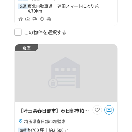
東北自動車道 蓮田スマートICより 約
交通
4.70km
この物件を選択する
倉庫
【埼玉県春日部市】春日部市粕壁東5丁目760坪倉庫
埼玉県春日部市粕壁東
約760 坪
約2,500 ㎡
面積