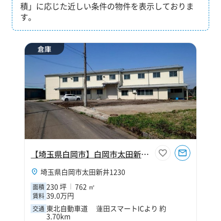
積」に応じた近しい条件の物件を表示しておりま
す。
倉庫
【埼玉県白岡市】白岡市太田新井230坪倉庫
埼玉県白岡市太田新井1230
230 坪
762 ㎡
面積
39.0万円
賃料
東北自動車道 蓮田スマートICより 約
交通
3.70km