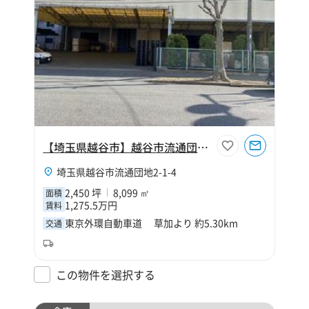
【埼玉県越谷市】越谷市流通団地2丁目2450坪倉庫
埼玉県越谷市流通団地2-1-4
2,450 坪
8,099 ㎡
面積
1,275.5万円
賃料
東京外環自動車道 草加より 約5.30km
交通
この物件を選択する