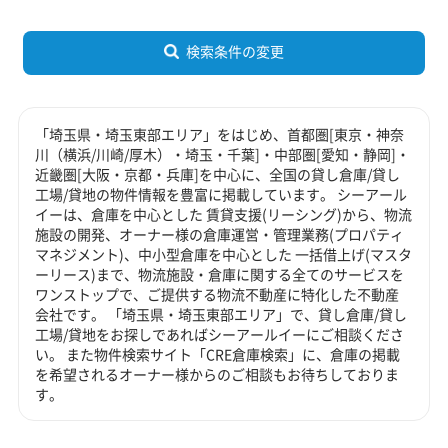
検索条件の変更
「埼玉県・埼玉東部エリア」をはじめ、首都圏[東京・神奈
川（横浜/川崎/厚木）・埼玉・千葉]・中部圏[愛知・静岡]・
近畿圏[大阪・京都・兵庫]を中心に、全国の貸し倉庫/貸し
工場/貸地の物件情報を豊富に掲載しています。 シーアール
イーは、倉庫を中心とした 賃貸支援(リーシング)から、物流
施設の開発、オーナー様の倉庫運営・管理業務(プロパティ
マネジメント)、中小型倉庫を中心とした 一括借上げ(マスタ
ーリース)まで、物流施設・倉庫に関する全てのサービスを
ワンストップで、ご提供する物流不動産に特化した不動産
会社です。 「埼玉県・埼玉東部エリア」で、貸し倉庫/貸し
工場/貸地をお探しであればシーアールイーにご相談くださ
い。 また物件検索サイト「CRE倉庫検索」に、倉庫の掲載
を希望されるオーナー様からのご相談もお待ちしておりま
す。