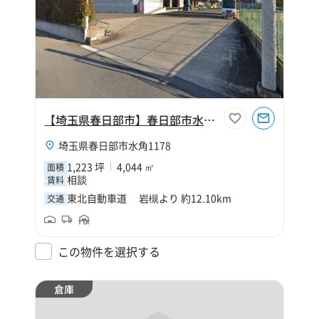
【埼玉県春日部市】春日部市水角1223坪倉庫
埼玉県春日部市水角1178
1,223 坪
4,044 ㎡
面積
相談
賃料
東北自動車道 岩槻より 約12.10km
交通
この物件を選択する
倉庫