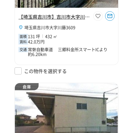
【埼玉県吉川市】吉川市大字川藤131坪倉庫
埼玉県吉川市大字川藤3609
131 坪
432 ㎡
面積
42.0万円
賃料
常磐自動車道 三郷料金所スマートICより
交通
約6.20km
この物件を選択する
倉庫