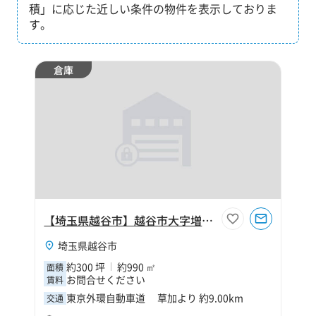
積」に応じた近しい条件の物件を表示しておりま
す。
倉庫
【埼玉県越谷市】越谷市大字増林300坪倉庫
埼玉県越谷市
約300 坪
約990 ㎡
面積
お問合せください
賃料
東京外環自動車道 草加より 約9.00km
交通