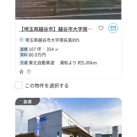
【埼玉県越谷市】越谷市大字南荻島107坪倉庫
埼玉県越谷市大字南荻島895
107 坪
354 ㎡
面積
80.0万円
賃料
東北自動車道 浦和より 約5.00km
交通
この物件を選択する
倉庫