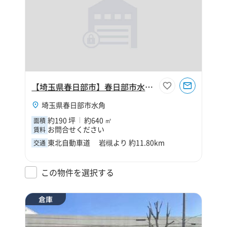
【埼玉県春日部市】春日部市水角190坪倉庫
埼玉県春日部市水角
約190 坪
約640 ㎡
面積
お問合せください
賃料
東北自動車道 岩槻より 約11.80km
交通
この物件を選択する
倉庫