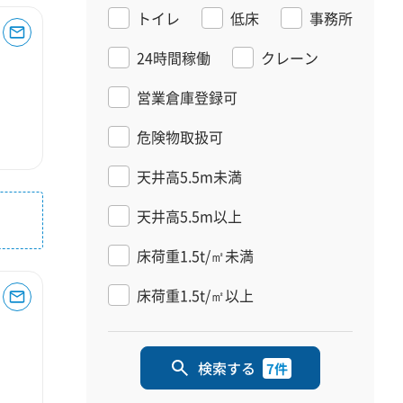
トイレ
低床
事務所
24時間稼働
クレーン
営業倉庫登録可
危険物取扱可
天井高5.5m未満
天井高5.5m以上
床荷重1.5t/㎡未満
床荷重1.5t/㎡以上
検索する
7件