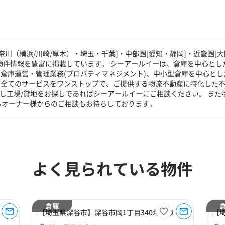
川（横浜/川崎/厚木）・埼玉・千葉]・中部圏[愛知・静岡]・近畿圏[大
物件情報を豊富に掲載しています。 シーアールイーは、倉庫を中心とした
倉庫運営・管理業務(プロパティマネジメント)、中小型倉庫を中心とし
る全てのサービスをワンストップで、ご提供する物流不動産に特化した
貸し工場/貸地をお探しであればシーアールイーにご相談ください。 また
るオーナー様からのご相談もお待ちしております。
よく見られている物件
倉庫
【埼玉県深谷市】深谷市岡1丁目340坪倉庫
【