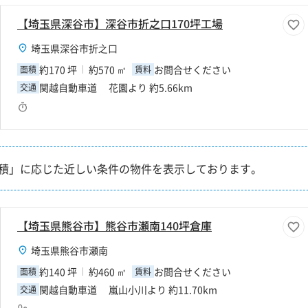
【埼玉県深谷市】深谷市折之口170坪工場
埼玉県深谷市折之口
約170 坪
約570 ㎡
お問合せください
面積
賃料
関越自動車道 花園より 約5.66km
交通
積」に応じた近しい条件の物件を表示しております。
【埼玉県熊谷市】熊谷市瀬南140坪倉庫
埼玉県熊谷市瀬南
約140 坪
約460 ㎡
お問合せください
面積
賃料
関越自動車道 嵐山小川より 約11.70km
交通