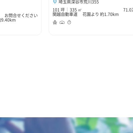
埼玉県深谷市荒川355
101 坪
335 ㎡
71.
関越自動車道 花園より 約1.70km
お問合せください
.40km