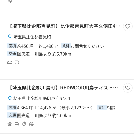
【埼玉県比企郡吉見町】比企郡吉見町大字久保田450坪倉庫
埼玉県比企郡吉見町
約450 坪
約1,490 ㎡
お問合せください
面積
賃料
圏央道 川島より 約6.70km
交通
【埼玉県比企郡川島町】REDWOOD川島ディストリビューションセンター
埼玉県比企郡川島町戸守678-1
4,364 坪
14,426 ㎡ （最小 2,122 坪～）
相談
面積
賃料
圏央道 川島より 約4.00km
交通