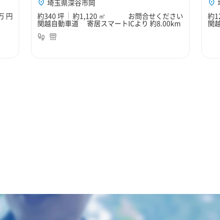
埼玉県深谷市岡
0万 円
約340 坪
約1,120 ㎡
お問合せください
約1
関越自動車道 寄居スマートICより 約8.00km
関越