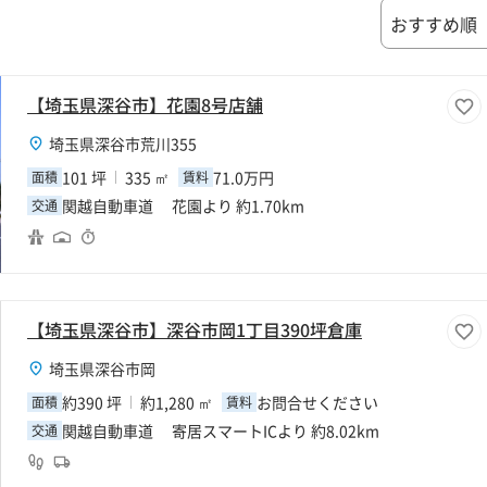
【埼玉県深谷市】花園8号店舗
埼玉県深谷市荒川355
101 坪
335 ㎡
71.0万円
面積
賃料
関越自動車道 花園より 約1.70km
交通
【埼玉県深谷市】深谷市岡1丁目390坪倉庫
埼玉県深谷市岡
約390 坪
約1,280 ㎡
お問合せください
面積
賃料
関越自動車道 寄居スマートICより 約8.02km
交通