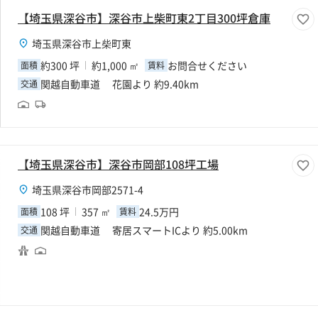
【埼玉県深谷市】深谷市上柴町東2丁目300坪倉庫
埼玉県深谷市上柴町東
約300 坪
約1,000 ㎡
お問合せください
面積
賃料
関越自動車道 花園より 約9.40km
交通
【埼玉県深谷市】深谷市岡部108坪工場
埼玉県深谷市岡部2571-4
108 坪
357 ㎡
24.5万円
面積
賃料
関越自動車道 寄居スマートICより 約5.00km
交通