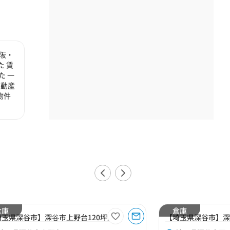
阪・
 賃
た 一
不動産
物件
倉庫
倉庫
埼玉県深谷市】深⾕市上野台120坪倉庫
【埼玉県深谷市】深