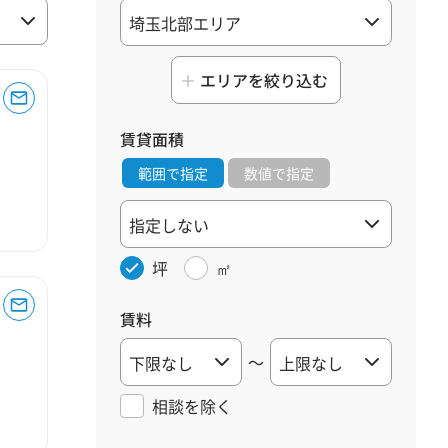
エリアを絞り込む
賃貸面積
範囲で指定
数値で指定
坪
㎡
賃料
～
相談を
除く