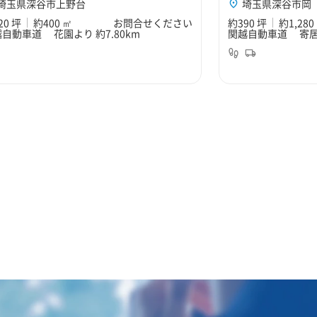
埼玉県深谷市上野台
埼玉県深谷市岡
20 坪
約400 ㎡
お問合せください
約390 坪
約1,280
自動車道 花園より 約7.80km
関越自動車道 寄居ス