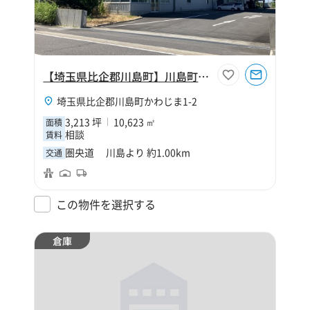
【埼玉県比企郡川島町】川島町25tクレーン付き倉庫
埼玉県比企郡川島町かわじま1-2
3,213 坪
10,623 ㎡
面積
相談
賃料
圏央道 川島より 約1.00km
交通
この物件を選択する
倉庫