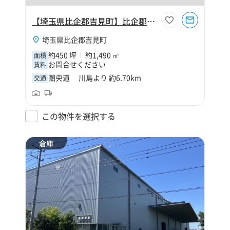
【埼玉県比企郡吉見町】比企郡吉見町大字久保田450坪倉庫
埼玉県比企郡吉見町
約450 坪
約1,490 ㎡
面積
お問合せください
賃料
圏央道 川島より 約6.70km
交通
この物件を選択する
倉庫