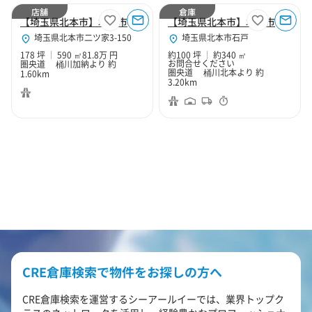
店舗
倉庫
【埼玉県北本市】北本市二ツ家3丁目178坪店舗
【埼玉県北本市】北本市石戸3丁目100坪倉庫
埼玉県北本市二ツ家3-150
埼玉県北本市石戸
178 坪
590 ㎡
81.8万 円
約100 坪
約340 ㎡
お問合せください
圏央道 桶川加納より 約
圏央道 桶川北本より 約
1.60km
3.20km
CRE倉庫検索で物件をお探しの方へ
CRE倉庫検索を運営するシーアールイーでは、業界トップク