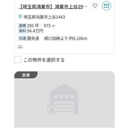
【埼玉県鴻巣市】鴻巣市上谷295坪倉庫
埼玉県鴻巣市上谷1443
295 坪
975 ㎡
面積
94.4万円
賃料
圏央道 桶川加納より 約6.10km
交通
この物件を選択する
倉庫