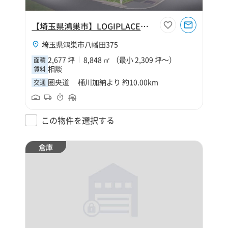
【埼玉県鴻巣市】LOGIPLACE鴻巣
埼玉県鴻巣市八幡田375
2,677 坪
8,848 ㎡ （最小 2,309 坪～）
面積
相談
賃料
圏央道 桶川加納より 約10.00km
交通
この物件を選択する
倉庫