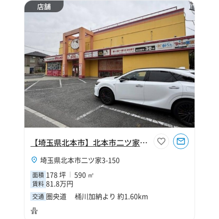
店舗
【埼玉県北本市】北本市二ツ家3丁目178坪店舗
埼玉県北本市二ツ家3-150
178 坪
590 ㎡
面積
81.8万円
賃料
圏央道 桶川加納より 約1.60km
交通