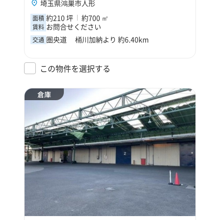
埼玉県鴻巣市人形
約210 坪
約700 ㎡
面積
お問合せください
賃料
圏央道 桶川加納より 約6.40km
交通
この物件を選択する
倉庫