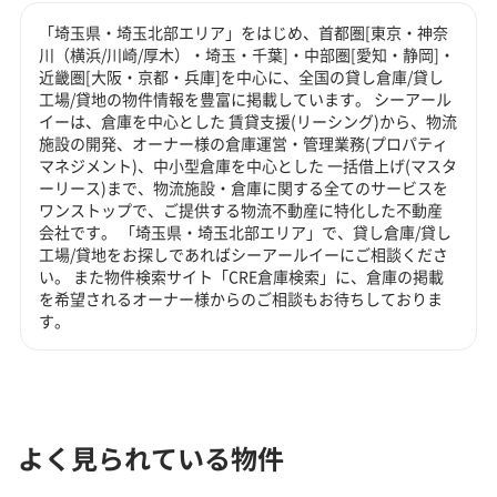
「埼玉県・埼玉北部エリア」をはじめ、首都圏[東京・神奈
川（横浜/川崎/厚木）・埼玉・千葉]・中部圏[愛知・静岡]・
近畿圏[大阪・京都・兵庫]を中心に、全国の貸し倉庫/貸し
工場/貸地の物件情報を豊富に掲載しています。 シーアール
イーは、倉庫を中心とした 賃貸支援(リーシング)から、物流
施設の開発、オーナー様の倉庫運営・管理業務(プロパティ
マネジメント)、中小型倉庫を中心とした 一括借上げ(マスタ
ーリース)まで、物流施設・倉庫に関する全てのサービスを
ワンストップで、ご提供する物流不動産に特化した不動産
会社です。 「埼玉県・埼玉北部エリア」で、貸し倉庫/貸し
工場/貸地をお探しであればシーアールイーにご相談くださ
い。 また物件検索サイト「CRE倉庫検索」に、倉庫の掲載
を希望されるオーナー様からのご相談もお待ちしておりま
す。
よく見られている物件