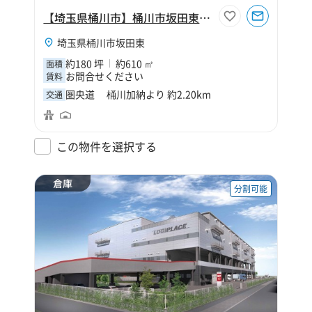
【埼玉県桶川市】桶川市坂田東2丁目180坪倉庫
埼玉県桶川市坂田東
約180 坪
約610 ㎡
面積
お問合せください
賃料
圏央道 桶川加納より 約2.20km
交通
この物件を選択する
倉庫
分割可能