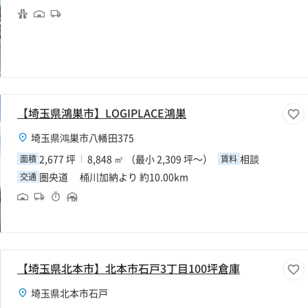
【埼玉県鴻巣市】LOGIPLACE鴻巣
埼玉県鴻巣市八幡田375
2,677 坪
8,848 ㎡ （最小 2,309 坪～）
相談
面積
賃料
圏央道 桶川加納より 約10.00km
交通
【埼玉県北本市】北本市石戸3丁目100坪倉庫
埼玉県北本市石戸