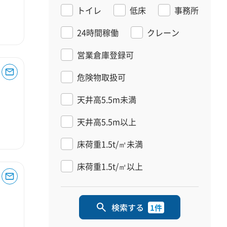
トイレ
低床
事務所
24時間稼働
クレーン
営業倉庫登録可
危険物取扱可
天井高5.5m未満
天井高5.5m以上
床荷重1.5t/㎡未満
床荷重1.5t/㎡以上
検索する
1件