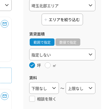
エリアを絞り込む
賃貸面積
範囲で指定
数値で指定
坪
㎡
賃料
～
相談を
除く