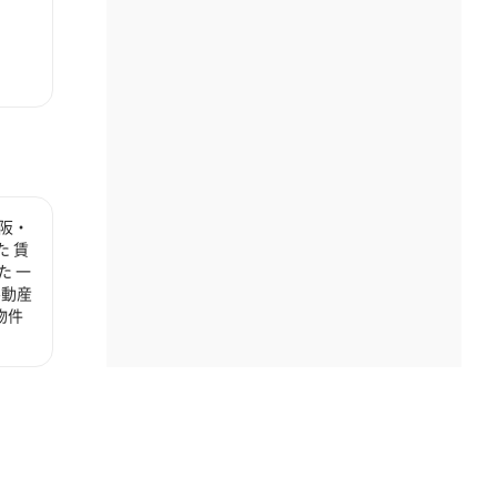
阪・
 賃
た 一
不動産
物件