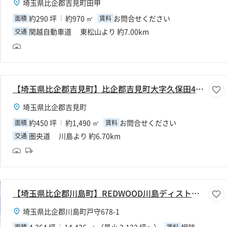
埼玉県比企郡吉見町田甲
約290 坪
約970 ㎡
お問合せください
面積
賃料
関越自動車道 東松山より 約7.00km
交通
【埼玉県比企郡吉見町】比企郡吉見町大字久保田450坪倉庫
埼玉県比企郡吉見町
約450 坪
約1,490 ㎡
お問合せください
面積
賃料
圏央道 川島より 約6.70km
交通
【埼玉県比企郡川島町】REDWOOD川島ディストリビューションセンター
埼玉県比企郡川島町戸守678-1