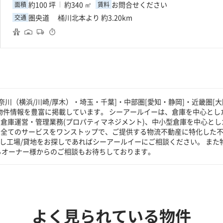
約100 坪
約340 ㎡
お問合せください
面積
賃料
圏央道 桶川北本より 約3.20km
交通
川（横浜/川崎/厚木）・埼玉・千葉]・中部圏[愛知・静岡]・近畿圏[大
物件情報を豊富に掲載しています。 シーアールイーは、倉庫を中心とした
倉庫運営・管理業務(プロパティマネジメント)、中小型倉庫を中心とし
る全てのサービスをワンストップで、ご提供する物流不動産に特化した
貸し工場/貸地をお探しであればシーアールイーにご相談ください。 また
るオーナー様からのご相談もお待ちしております。
よく見られている物件