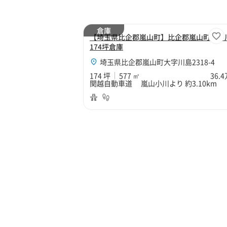
倉庫
【埼玉県比企郡嵐山町】比企郡嵐山町大字
174坪倉庫
埼玉県比企郡嵐山町大字川島2318-4
174 坪
577 ㎡
36.
関越自動車道 嵐山小川より 約3.10km