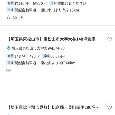
約110 坪
約370 ㎡
お問合せください
面積
賃料
関越自動車道 嵐山小川より 約2.10km
交通
【埼玉県東松山市】東松山市大字大谷148坪倉庫
埼玉県東松山市大字大谷4174-30
148 坪
490 ㎡
60.0万円
面積
賃料
関越自動車道 東松山より 約7.60km
交通
【埼玉県比企郡吉見町】比企郡吉見町田甲290坪倉庫