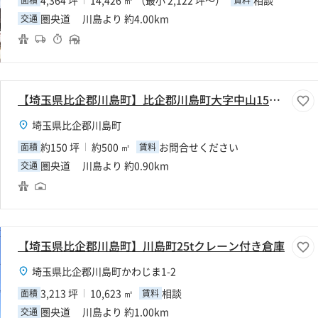
4,364 坪
14,426 ㎡ （最小 2,122 坪～）
相談
面積
賃料
圏央道 川島より 約4.00km
交通
【埼玉県比企郡川島町】比企郡川島町大字中山150坪倉庫
埼玉県比企郡川島町
約150 坪
約500 ㎡
お問合せください
面積
賃料
圏央道 川島より 約0.90km
交通
【埼玉県比企郡川島町】川島町25tクレーン付き倉庫
埼玉県比企郡川島町かわじま1-2
3,213 坪
10,623 ㎡
相談
面積
賃料
圏央道 川島より 約1.00km
交通