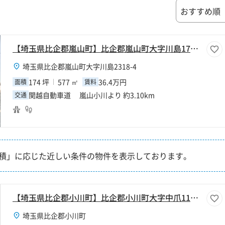
【埼玉県比企郡嵐山町】比企郡嵐山町大字川島174坪倉庫
埼玉県比企郡嵐山町大字川島2318-4
174 坪
577 ㎡
36.4万円
面積
賃料
関越自動車道 嵐山小川より 約3.10km
交通
積」に応じた近しい条件の物件を表示しております。
【埼玉県比企郡小川町】比企郡小川町大字中爪110坪倉庫
埼玉県比企郡小川町