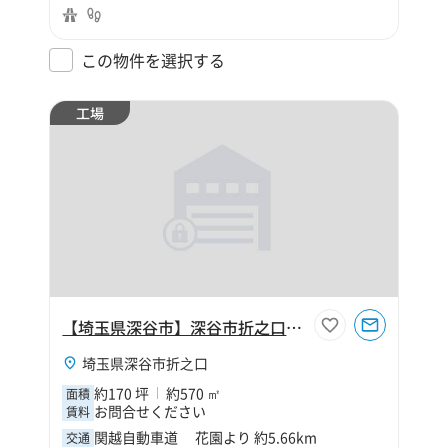
この物件を選択する
工場
【埼玉県深谷市】深谷市折之口170坪工場
埼玉県深谷市折之口
約170 坪
約570 ㎡
面積
お問合せください
賃料
関越自動車道 花園より 約5.66km
交通