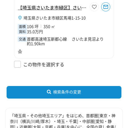
【埼玉県さいたま市緑区】さいたま市緑区馬場1丁目106坪作業所
埼玉県さいたま市緑区馬場1-15-10
106 坪
350 ㎡
面積
35.0万円
賃料
首都高速埼玉新都心線 さいたま見沼より
交通
約1.90km
この物件を選択する
検索条件の変更
「埼玉県・その他埼玉エリア」をはじめ、首都圏[東京・神
奈川（横浜/川崎/厚木）・埼玉・千葉]・中部圏[愛知・静
岡]・近畿圏[大阪・京都・兵庫]を中心に、全国の貸し倉庫/