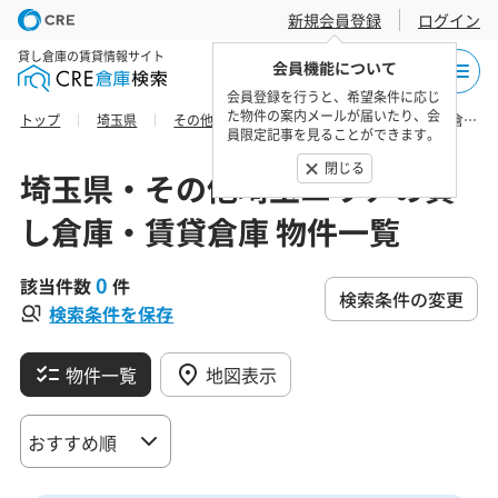
新規会員登録
ログイン
貸し倉庫の賃貸情報サイト
会員機能について
会員登録を行うと、希望条件に応じ
た物件の案内メールが届いたり、会
トップ
埼玉県
その他埼玉エリア
秩父郡小鹿野町の貸し倉庫・賃貸倉庫 物件一覧
員限定記事を見ることができます。
閉じる
埼玉県・その他埼玉エリアの貸
し倉庫・賃貸倉庫 物件一覧
0
該当件数
件
検索条件の変更
検索条件を保存
物件一覧
地図表示