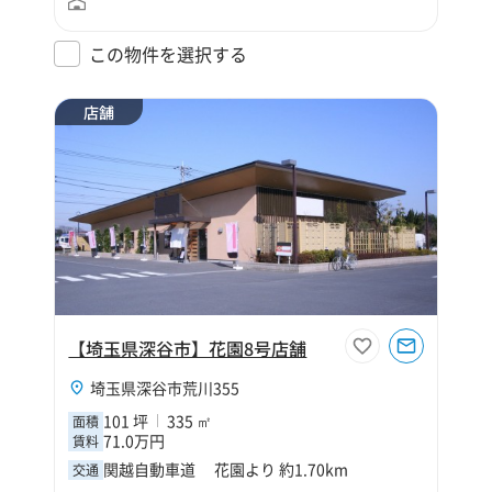
この物件を選択する
店舗
【埼玉県深谷市】花園8号店舗
埼玉県深谷市荒川355
101 坪
335 ㎡
面積
71.0万円
賃料
関越自動車道 花園より 約1.70km
交通