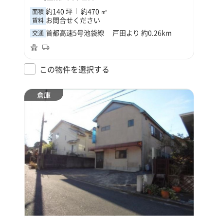
約140 坪
約470 ㎡
面積
お問合せください
賃料
首都高速5号池袋線 戸田より 約0.26km
交通
この物件を選択する
倉庫