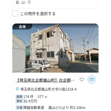
この物件を選択する
倉庫
【埼玉県比企郡嵐山町】比企郡嵐山町大字川島174坪倉庫
埼玉県比企郡嵐山町大字川島2318-4
174 坪
577 ㎡
面積
36.4万円
賃料
関越自動車道 嵐山小川より 約3.10km
交通