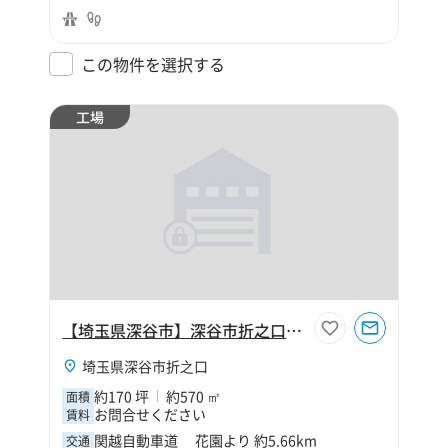
この物件を選択する
工場
【埼玉県深谷市】深谷市折之口170坪工場
埼玉県深谷市折之口
約170 坪
約570 ㎡
面積
お問合せください
賃料
関越自動車道 花園より 約5.66km
交通