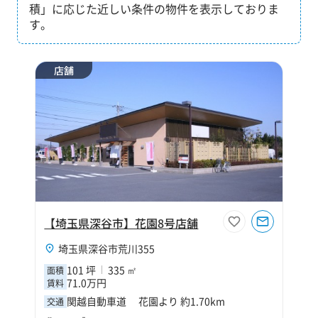
積」に応じた近しい条件の物件を表示しておりま
す。
店舗
【埼玉県深谷市】花園8号店舗
埼玉県深谷市荒川355
101 坪
335 ㎡
面積
71.0万円
賃料
関越自動車道 花園より 約1.70km
交通