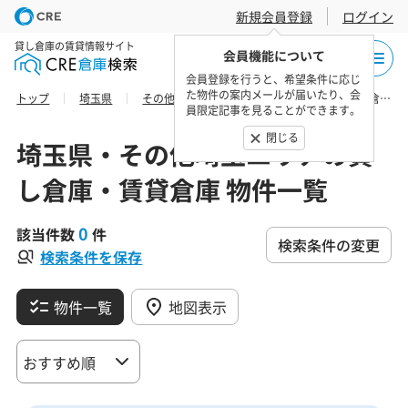
新規会員登録
ログイン
貸し倉庫の賃貸情報サイト
会員機能について
会員登録を行うと、希望条件に応じ
た物件の案内メールが届いたり、会
トップ
埼玉県
その他埼玉エリア
秩父郡東秩父村の貸し倉庫・賃貸倉庫 物件一覧
員限定記事を見ることができます。
閉じる
埼玉県・その他埼玉エリアの貸
し倉庫・賃貸倉庫 物件一覧
0
該当件数
件
検索条件の変更
検索条件を保存
物件一覧
地図表示