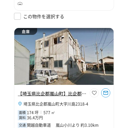
この物件を選択する
倉庫
【埼玉県比企郡嵐山町】比企郡嵐山町大字川島174坪倉庫
埼玉県比企郡嵐山町大字川島2318-4
174 坪
577 ㎡
面積
36.4万円
賃料
関越自動車道 嵐山小川より 約3.10km
交通