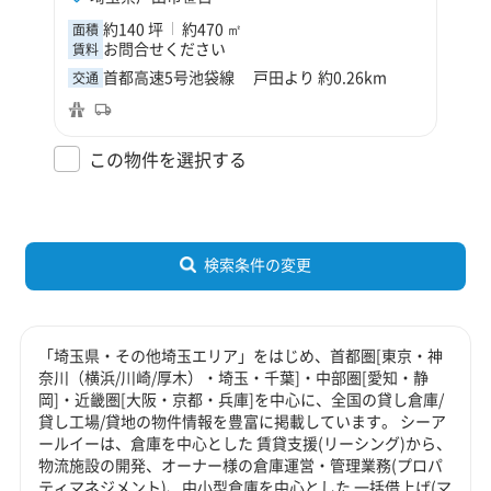
約140 坪
約470 ㎡
面積
お問合せください
賃料
首都高速5号池袋線 戸田より 約0.26km
交通
この物件を選択する
検索条件の変更
「埼玉県・その他埼玉エリア」をはじめ、首都圏[東京・神
奈川（横浜/川崎/厚木）・埼玉・千葉]・中部圏[愛知・静
岡]・近畿圏[大阪・京都・兵庫]を中心に、全国の貸し倉庫/
貸し工場/貸地の物件情報を豊富に掲載しています。 シーア
ールイーは、倉庫を中心とした 賃貸支援(リーシング)から、
物流施設の開発、オーナー様の倉庫運営・管理業務(プロパ
ティマネジメント)、中小型倉庫を中心とした 一括借上げ(マ