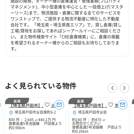
施設の開発、オーナー様の倉庫運営・管理業務(プロパティ
マネジメント)、中小型倉庫を中心とした 一括借上げ(マスタ
ーリース)まで、物流施設・倉庫に関する全てのサービスを
ワンストップで、ご提供する物流不動産に特化した不動産
会社です。 「埼玉県・埼玉県南エリア」で、貸し倉庫/貸し
工場/貸地をお探しであればシーアールイーにご相談くださ
い。 また物件検索サイト「CRE倉庫検索」に、倉庫の掲載
を希望されるオーナー様からのご相談もお待ちしておりま
す。
よく見られている物件
倉庫
倉庫
【埼玉県戸田市】戸田８０
【埼玉県戸田市】戸田市笹目4丁目140坪倉庫
埼玉県戸田市笹目南町6-2
埼玉県戸田市笹目
800 坪
2,645 ㎡
440.1万 円
約140 坪
約470 ㎡
お問合せください
首都高速5号池袋線 戸田南より
首都高速5号池袋線 戸田より
約0.90km
約0.26km