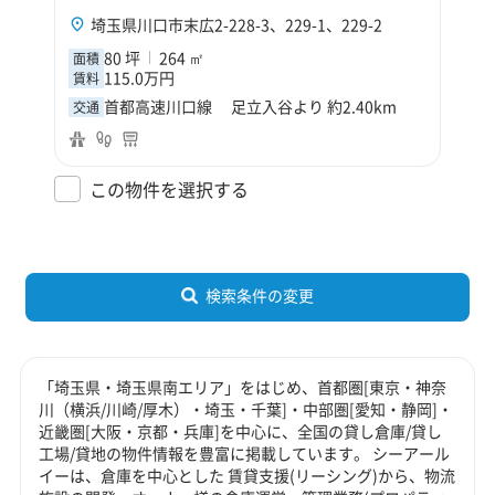
埼玉県川口市末広2-228-3、229-1、229-2
80 坪
264 ㎡
面積
115.0万円
賃料
首都高速川口線 足立入谷より 約2.40km
交通
この物件を選択する
検索条件の変更
「埼玉県・埼玉県南エリア」をはじめ、首都圏[東京・神奈
川（横浜/川崎/厚木）・埼玉・千葉]・中部圏[愛知・静岡]・
近畿圏[大阪・京都・兵庫]を中心に、全国の貸し倉庫/貸し
工場/貸地の物件情報を豊富に掲載しています。 シーアール
イーは、倉庫を中心とした 賃貸支援(リーシング)から、物流