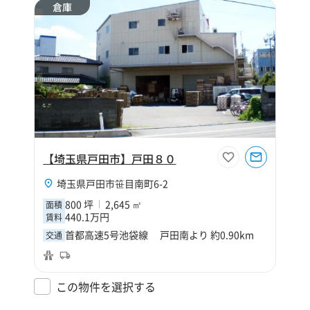
倉庫
【埼玉県戸田市】戸田８０
埼玉県戸田市笹目南町6-2
800 坪
2,645 ㎡
面積
440.1万円
賃料
首都高速5号池袋線 戸田南より 約0.90km
交通
この物件を選択する