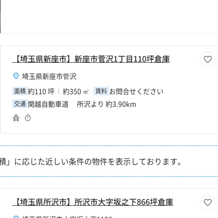
【埼玉県新座市】新座市菅沢1丁目110坪倉庫
埼玉県新座市菅沢
約110 坪
約350 ㎡
お問合せください
面積
賃料
関越自動車道 所沢より 約3.90km
交通
積」に応じた近しい条件の物件を表示しております。
【埼玉県所沢市】所沢市大字坂之下866坪倉庫