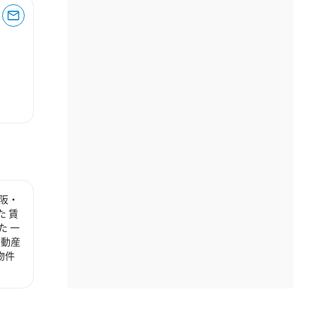
阪・
 賃
た 一
不動産
物件