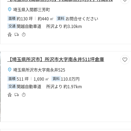
埼玉県入間郡三芳町
約130 坪
約440 ㎡
お問合せください
面積
賃料
関越自動車道 所沢より 約3.10km
交通
【埼玉県所沢市】所沢市大字南永井511坪倉庫
埼玉県所沢市大字南永井525
511 坪
1,690 ㎡
110.0万円
面積
賃料
関越自動車道 所沢より 約1.97km
交通