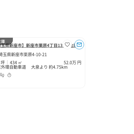
倉庫
埼玉県新座市】新座市栗原4丁目131坪倉庫
埼玉県新座市栗原4-10-21
 坪
434 ㎡
52.0万 円
外環自動車道 大泉より 約4.75km