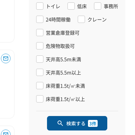
トイレ
低床
事務所
24時間稼働
クレーン
営業倉庫登録可
危険物取扱可
天井高5.5m未満
天井高5.5m以上
床荷重1.5t/㎡未満
床荷重1.5t/㎡以上
検索する
3件