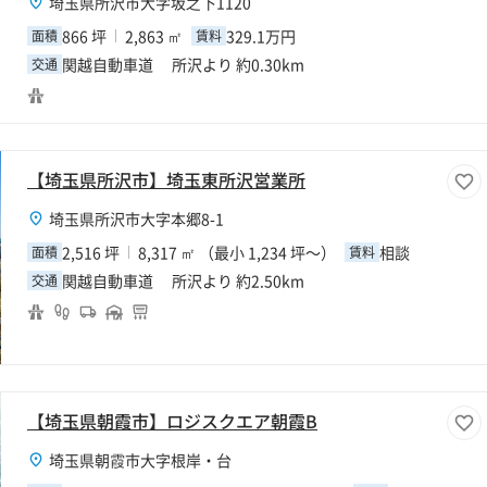
埼玉県所沢市大字坂之下1120
866 坪
2,863 ㎡
329.1万円
面積
賃料
関越自動車道 所沢より 約0.30km
交通
【埼玉県所沢市】埼玉東所沢営業所
埼玉県所沢市大字本郷8-1
2,516 坪
8,317 ㎡ （最小 1,234 坪～）
相談
面積
賃料
関越自動車道 所沢より 約2.50km
交通
【埼玉県朝霞市】ロジスクエア朝霞B
埼玉県朝霞市大字根岸・台