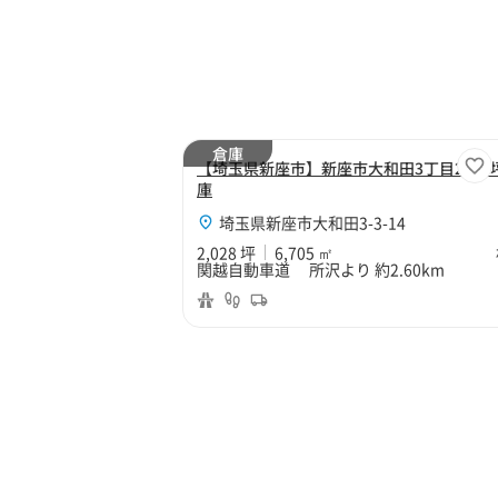
倉庫
【埼玉県新座市】新座市大和田3丁目2028
庫
埼玉県新座市大和田3-3-14
2,028 坪
6,705 ㎡
関越自動車道 所沢より 約2.60km