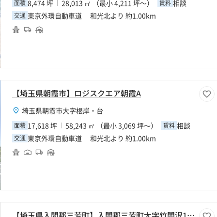
8,474 坪
28,013 ㎡ （最小 4,211 坪～）
相談
面積
賃料
東京外環自動車道 和光北より 約1.00km
交通
【埼玉県朝霞市】ロジスクエア朝霞A
埼玉県朝霞市大字根岸・台
17,618 坪
58,243 ㎡ （最小 3,069 坪～）
相談
面積
賃料
東京外環自動車道 和光北より 約1.00km
交通
【埼玉県入間郡三芳町】入間郡三芳町大字竹間沢130坪倉庫