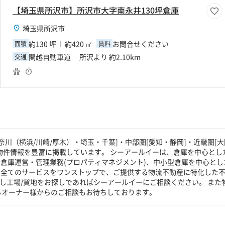
【埼玉県所沢市】所沢市大字南永井130坪倉庫
埼玉県所沢市
約130 坪
約420 ㎡
お問合せください
面積
賃料
関越自動車道 所沢より 約2.10km
交通
川（横浜/川崎/厚木）・埼玉・千葉]・中部圏[愛知・静岡]・近畿圏[大
物件情報を豊富に掲載しています。 シーアールイーは、倉庫を中心とした
倉庫運営・管理業務(プロパティマネジメント)、中小型倉庫を中心とし
る全てのサービスをワンストップで、ご提供する物流不動産に特化した
貸し工場/貸地をお探しであればシーアールイーにご相談ください。 また
るオーナー様からのご相談もお待ちしております。