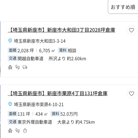
【埼玉県新座市】新座市大和田3丁目2028坪倉庫
埼玉県新座市大和田3-3-14
2,028 坪
6,705 ㎡
相談
面積
賃料
関越自動車道 所沢より 約2.60km
交通
【埼玉県新座市】新座市栗原4丁目131坪倉庫
埼玉県新座市栗原4-10-21
131 坪
434 ㎡
52.0万円
面積
賃料
東京外環自動車道 大泉より 約4.75km
交通