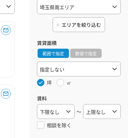
エリアを絞り込む
賃貸面積
範囲で指定
数値で指定
坪
㎡
賃料
～
相談を
除く