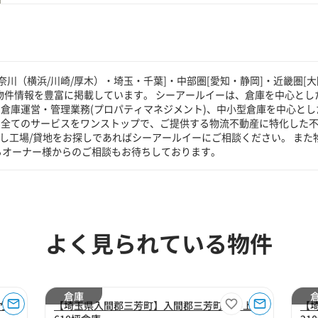
川（横浜/川崎/厚木）・埼玉・千葉]・中部圏[愛知・静岡]・近畿圏[大
物件情報を豊富に掲載しています。 シーアールイーは、倉庫を中心とした
倉庫運営・管理業務(プロパティマネジメント)、中小型倉庫を中心とし
る全てのサービスをワンストップで、ご提供する物流不動産に特化した
貸し工場/貸地をお探しであればシーアールイーにご相談ください。 また
るオーナー様からのご相談もお待ちしております。
よく見られている物件
倉庫
竹間
【埼玉県入間郡三芳町】入間郡三芳町大字上富
【