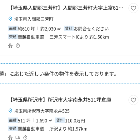
【埼玉県入間郡三芳町】入間郡三芳町大字上富610坪倉庫
埼玉県入間郡三芳町
約610 坪
約2,030 ㎡
お問合せください
面積
賃料
関越自動車道 三芳スマートICより 約1.50km
交通
積」に応じた近しい条件の物件を表示しております。
【埼玉県所沢市】所沢市大字南永井511坪倉庫
埼玉県所沢市大字南永井525
511 坪
1,690 ㎡
110.0万円
面積
賃料
関越自動車道 所沢より 約1.97km
交通