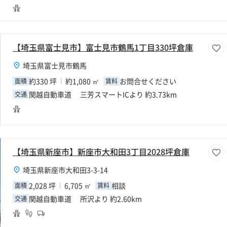
【埼玉県富士見市】富士見市鶴馬1丁目330坪倉庫
埼玉県富士見市鶴馬
約330 坪
約1,080 ㎡
お問合せください
面積
賃料
関越自動車道 三芳スマートICより 約3.73km
交通
【埼玉県新座市】新座市大和田3丁目2028坪倉庫
埼玉県新座市大和田3-3-14
2,028 坪
6,705 ㎡
相談
面積
賃料
関越自動車道 所沢より 約2.60km
交通