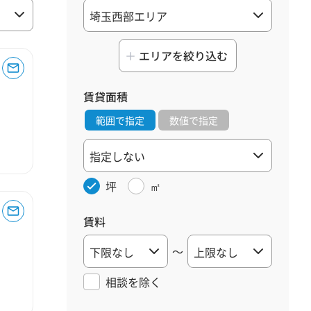
エリアを絞り込む
賃貸面積
範囲で指定
数値で指定
坪
㎡
賃料
～
相談を
除く