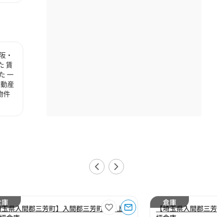
阪・
 賃
た 一
不動産
物件
倉庫
倉庫
埼玉県入間郡三芳町】入間郡三芳町大字上富
【埼玉県入間郡三芳