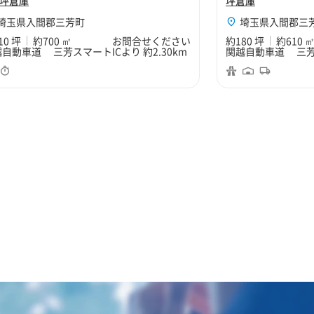
0坪倉庫
坪倉庫
埼玉県入間郡三芳町
埼玉県入間郡三
10 坪
約700 ㎡
お問合せください
約180 坪
約610 
自動車道 三芳スマートICより 約2.30km
関越自動車道 三芳ス