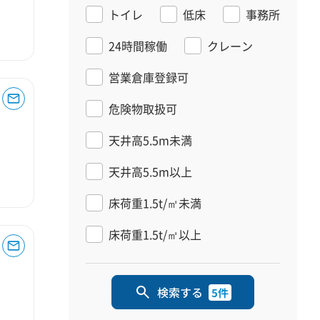
トイレ
低床
事務所
24時間稼働
クレーン
営業倉庫登録可
危険物取扱可
天井高5.5m未満
天井高5.5m以上
床荷重1.5t/㎡未満
床荷重1.5t/㎡以上
検索する
5件