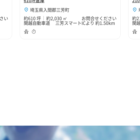
610坪倉庫
21
埼玉県入間郡三芳町
さい
約610 坪
約2,030 ㎡
お問合せください
約2
関越自動車道 三芳スマートICより 約1.50km
関越