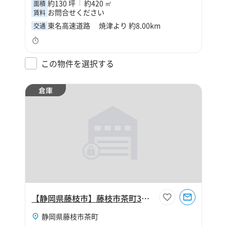
約130 坪
約420 ㎡
面積
お問合せください
賃料
東名高速道路 焼津より 約8.00km
交通
この物件を選択する
倉庫
【静岡県藤枝市】藤枝市茶町3丁目140坪倉庫
静岡県藤枝市茶町