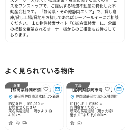
スをワンストップで、ご提供する物流不動産に特化した不
動産会社です。 「静岡県・その他静岡エリア」で、貸し倉
庫/貸し工場/貸地をお探しであればシーアールイーにご相談
ください。 また物件検索サイト「CRE倉庫検索」に、倉庫
の掲載を希望されるオーナー様からのご相談もお待ちして
おります。
よく見られている物件
倉庫
工場
【静岡県静岡市清水区】静岡市清水区七ツ新屋310坪倉庫
【静岡県静岡市清水区】静岡市清水区袖師町170坪工場
静岡県静岡市清水区七ツ新屋
静岡県静岡市清水区袖師町
約310 坪
約1,010 ㎡
約170 坪
約550 ㎡
お問合せください
お問合せください
東名高速道路 清水より 約
新東名高速道路（清水支線）
4.30km
清水JCTより 約0.80km