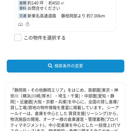
約140 坪
約450 ㎡
面積
お問合せください
賃料
新東名高速道路 藤枝岡部より 約7.00km
交通
この物件を選択する
検索条件の変更
「静岡県・その他静岡エリア」をはじめ、首都圏[東京・神
奈川（横浜/川崎/厚木）・埼玉・千葉]・中部圏[愛知・静
岡]・近畿圏[大阪・京都・兵庫]を中心に、全国の貸し倉庫/
貸し工場/貸地の物件情報を豊富に掲載しています。 シーア
ールイーは、倉庫を中心とした 賃貸支援(リーシング)から、
物流施設の開発、オーナー様の倉庫運営・管理業務(プロパ
ティマネジメント)、中小型倉庫を中心とした 一括借上げ(マ
スターリース)まで、物流施設・倉庫に関する全てのサービ