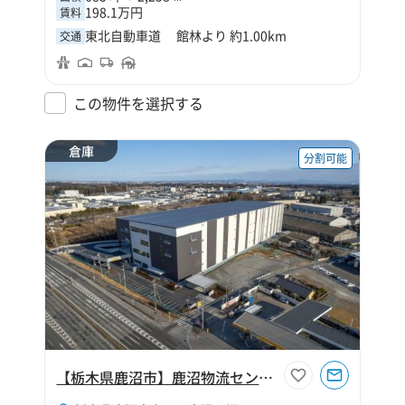
198.1万円
賃料
東北自動車道 館林より 約1.00km
交通
この物件を選択する
倉庫
分割可能
【栃木県鹿沼市】鹿沼物流センター