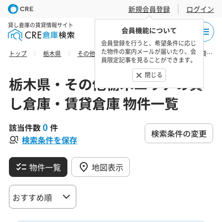
新規会員登録
ログイン
貸し倉庫の賃貸情報サイト
会員機能について
会員登録を行うと、希望条件に応じ
た物件の案内メールが届いたり、会
トップ
栃木県
その他栃木エリア
佐野市の貸し倉庫・賃貸倉庫 物件一覧
員限定記事を見ることができます。
閉じる
栃木県・その他栃木エリアの貸
し倉庫・賃貸倉庫 物件一覧
0
該当件数
件
検索条件の変更
検索条件を保存
物件一覧
地図表示