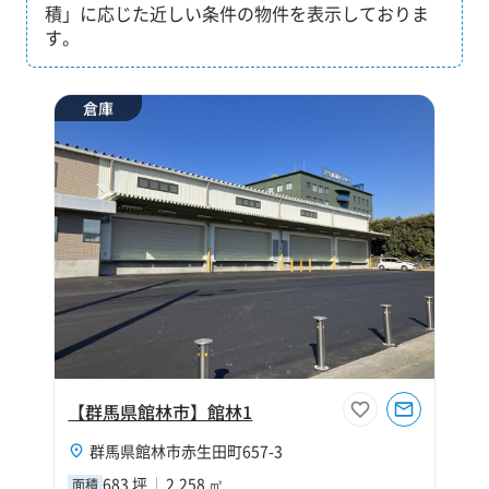
積」に応じた近しい条件の物件を表示しておりま
す。
倉庫
【群馬県館林市】館林1
群馬県館林市赤生田町657-3
683 坪
2,258 ㎡
面積