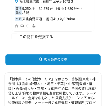
栃木県鹿沼市上石川字児子沼1078-2
9,250 坪
30,579 ㎡ （最小 1,680 坪～）
面積
相談
賃料
東北自動車道 鹿沼より 約0.70km
交通
この物件を選択する
検索条件の変更
「栃木県・その他栃木エリア」をはじめ、首都圏[東京・神
奈川（横浜/川崎/厚木）・埼玉・千葉]・中部圏[愛知・静
岡]・近畿圏[大阪・京都・兵庫]を中心に、全国の貸し倉庫/
貸し工場/貸地の物件情報を豊富に掲載しています。 シーア
ールイーは、倉庫を中心とした 賃貸支援(リーシング)から、
物流施設の開発、オーナー様の倉庫運営・管理業務(プロパ