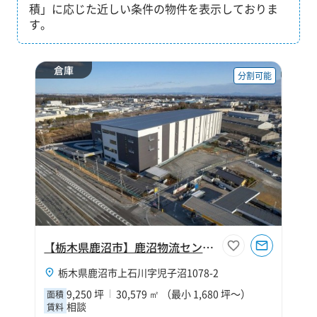
積」に応じた近しい条件の物件を表示しておりま
す。
倉庫
分割可能
【栃木県鹿沼市】鹿沼物流センター
栃木県鹿沼市上石川字児子沼1078-2
9,250 坪
30,579 ㎡ （最小 1,680 坪～）
面積
相談
賃料