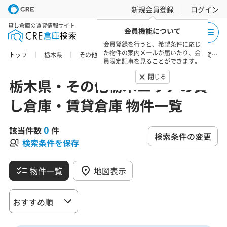
新規会員登録
ログイン
貸し倉庫の賃貸情報サイト
会員機能について
会員登録を行うと、希望条件に応じ
た物件の案内メールが届いたり、会
トップ
栃木県
その他栃木エリア
日光市の貸し倉庫・賃貸倉庫 物件一覧
員限定記事を見ることができます。
閉じる
栃木県・その他栃木エリアの貸
し倉庫・賃貸倉庫 物件一覧
0
該当件数
件
検索条件の変更
検索条件を保存
物件一覧
地図表示