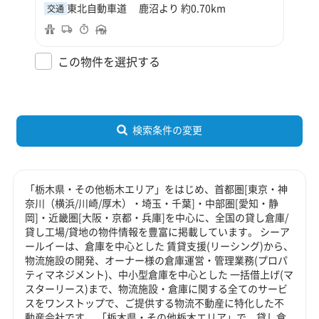
東北自動車道 鹿沼より 約0.70km
交通
この物件を選択する
検索条件の変更
「栃木県・その他栃木エリア」をはじめ、首都圏[東京・神
奈川（横浜/川崎/厚木）・埼玉・千葉]・中部圏[愛知・静
岡]・近畿圏[大阪・京都・兵庫]を中心に、全国の貸し倉庫/
貸し工場/貸地の物件情報を豊富に掲載しています。 シーア
ールイーは、倉庫を中心とした 賃貸支援(リーシング)から、
物流施設の開発、オーナー様の倉庫運営・管理業務(プロパ
ティマネジメント)、中小型倉庫を中心とした 一括借上げ(マ
スターリース)まで、物流施設・倉庫に関する全てのサービ
スをワンストップで、ご提供する物流不動産に特化した不
動産会社です。 「栃木県・その他栃木エリア」で、貸し倉