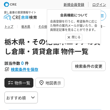
新規会員登録
ログイン
貸し倉庫の賃貸情報サイト
会員機能について
会員登録を行うと、希望条件に応じ
た物件の案内メールが届いたり、会
トップ
栃木県
その他栃木エリア
大田原市の貸し倉庫・賃貸倉庫 物件一覧
員限定記事を見ることができます。
閉じる
栃木県・その他栃木エリアの貸
し倉庫・賃貸倉庫 物件一覧
0
該当件数
件
検索条件の変更
検索条件を保存
物件一覧
地図表示