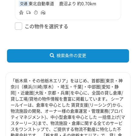
東北自動車道 鹿沼より 約0.70km
交通
この物件を選択する
検索条件の変更
「栃木県・その他栃木エリア」をはじめ、首都圏[東京・神
奈川（横浜/川崎/厚木）・埼玉・千葉]・中部圏[愛知・静
岡]・近畿圏[大阪・京都・兵庫]を中心に、全国の貸し倉庫/
貸し工場/貸地の物件情報を豊富に掲載しています。 シーア
ールイーは、倉庫を中心とした 賃貸支援(リーシング)から、
物流施設の開発、オーナー様の倉庫運営・管理業務(プロパ
ティマネジメント)、中小型倉庫を中心とした 一括借上げ(マ
スターリース)まで、物流施設・倉庫に関する全てのサービ
スをワンストップで、ご提供する物流不動産に特化した不
動産会社です。 「栃木県・その他栃木エリア」で、貸し倉