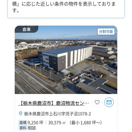
積」に応じた近しい条件の物件を表示しておりま
す。
倉庫
分割可能
【栃木県鹿沼市】鹿沼物流センター
栃木県鹿沼市上石川字児子沼1078-2
9,250 坪
30,579 ㎡ （最小 1,680 坪～）
面積
相談
賃料