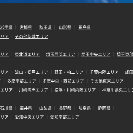
岩手県
宮城県
秋田県
山形県
福島県
エリア
その他茨城エリア
エリア
東北道エリア
埼玉西部エリア
埼玉中央エリア
埼玉東
エリア
流山・松戸エリア
野田・柏エリア
千葉内陸エリア
成
ア
多摩南部エリア
多摩中央・西部エリア
その他東京エリア
岸エリア
川崎湾岸エリア
横浜・川崎内陸エリア
神奈川県央エリ
石川県
福井県
山梨県
長野県
岐阜県
静岡県
エリア
愛知中央エリア
愛知南部エリア