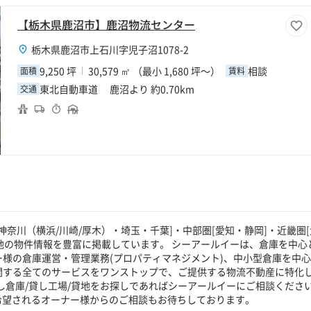
【栃木県鹿沼市】鹿沼物流センター
栃木県鹿沼市上石川字児子沼1078-2
9,250 坪
30,579 ㎡ （最小 1,680 坪～）
相談
面積
賃料
東北自動車道 鹿沼より 約0.70km
交通
奈川（横浜/川崎/厚木）・埼玉・千葉]・中部圏[愛知・静岡]・近畿圏[
貸地の物件情報を豊富に掲載しています。 シーアールイーは、倉庫を中心
ー様の倉庫運営・管理業務(プロパティマネジメント)、中小型倉庫を中
に関する全てのサービスをワンストップで、ご提供する物流不動産に特化
し倉庫/貸し工場/貸地をお探しであればシーアールイーにご相談くださ
希望されるオーナー様からのご相談もお待ちしております。