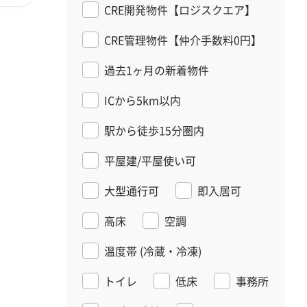
CRE開発物件【ロジスクエア】
CRE管理物件【仲介手数料0円】
過去1ヶ月の新着物件
ICから5km以内
駅から徒歩15分圏内
平屋建/平屋使い可
大型通行可
即入居可
高床
空調
温度帯
(冷蔵・冷凍)
トイレ
低床
事務所