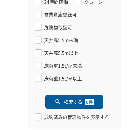
24時間稼働
クレーン
営業倉庫登録可
危険物取扱可
天井高5.5m未満
天井高5.5m以上
床荷重1.5t/㎡未満
床荷重1.5t/㎡以上
検索する
0件
成約済みの管理物件を表示する