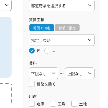
賃貸面積
範囲で指定
数値で指定
坪
㎡
賃料
～
相談を
除く
用途
倉庫
工場
土地