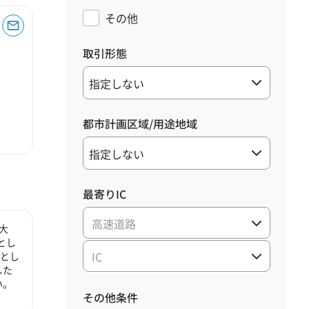
その他
取引形態
都市計画区域/用途地域
最寄りIC
高速道路
大
とし
IC
心とし
した
い。
その他条件