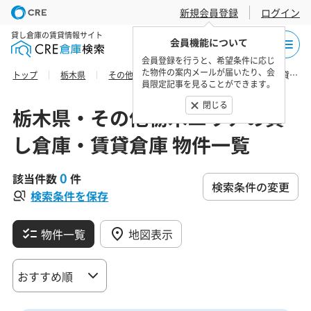
新規会員登録
ログイン
貸し倉庫の賃貸情報サイト
会員機能について
会員登録を行うと、希望条件に応じ
た物件の案内メールが届いたり、会
トップ
栃木県
その他栃木エリア
芳賀郡の貸し倉庫・賃貸倉庫 物件一覧
員限定記事を見ることができます。
閉じる
栃木県・その他栃木エリアの貸
し倉庫・賃貸倉庫 物件一覧
0
該当件数
件
検索条件の変更
検索条件を保存
物件一覧
地図表示