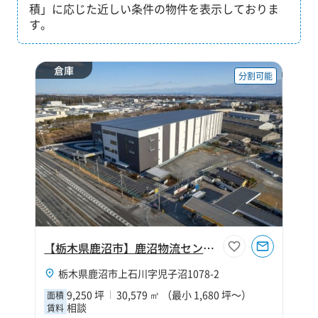
積」に応じた近しい条件の物件を表示しておりま
す。
倉庫
分割可能
【栃木県鹿沼市】鹿沼物流センター
栃木県鹿沼市上石川字児子沼1078-2
9,250 坪
30,579 ㎡ （最小 1,680 坪～）
面積
相談
賃料