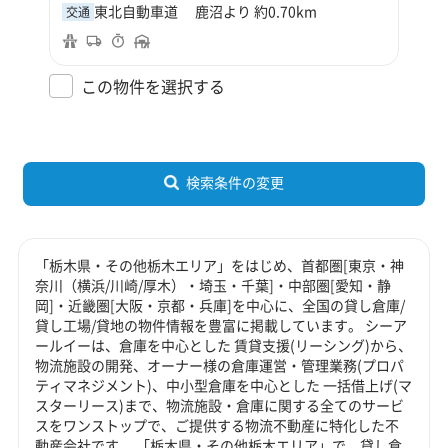
東北自動車道 鹿沼より 約0.70km
交通
この物件を選択する
検索条件の変更
「栃木県・その他栃木エリア」をはじめ、首都圏[東京・神
奈川（横浜/川崎/厚木）・埼玉・千葉]・中部圏[愛知・静
岡]・近畿圏[大阪・京都・兵庫]を中心に、全国の貸し倉庫/
貸し工場/貸地の物件情報を豊富に掲載しています。 シーア
ールイーは、倉庫を中心とした 賃貸支援(リーシング)から、
物流施設の開発、オーナー様の倉庫運営・管理業務(プロパ
ティマネジメント)、中小型倉庫を中心とした 一括借上げ(マ
スターリース)まで、物流施設・倉庫に関する全てのサービ
スをワンストップで、ご提供する物流不動産に特化した不
動産会社です。 「栃木県・その他栃木エリア」で、貸し倉