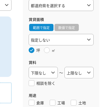
賃貸面積
範囲で指定
数値で指定
坪
㎡
賃料
～
相談を
除く
用途
倉庫
工場
土地