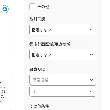
その他
取引形態
都市計画区域/用途地域
最寄りIC
高速道路
大
とし
IC
心とし
した
い。
その他条件