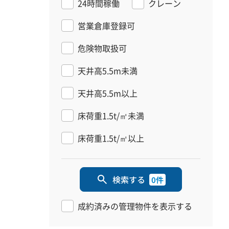
24時間稼働
クレーン
営業倉庫登録可
危険物取扱可
天井高5.5m未満
天井高5.5m以上
床荷重1.5t/㎡未満
床荷重1.5t/㎡以上
検索する
0件
成約済みの管理物件を表示する