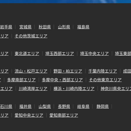
岩手県
宮城県
秋田県
山形県
福島県
エリア
その他茨城エリア
エリア
東北道エリア
埼玉西部エリア
埼玉中央エリア
埼玉東
エリア
流山・松戸エリア
野田・柏エリア
千葉内陸エリア
成
ア
多摩南部エリア
多摩中央・西部エリア
その他東京エリア
岸エリア
川崎湾岸エリア
横浜・川崎内陸エリア
神奈川県央エリ
石川県
福井県
山梨県
長野県
岐阜県
静岡県
エリア
愛知中央エリア
愛知南部エリア