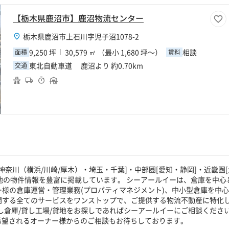
【栃木県鹿沼市】鹿沼物流センター
栃木県鹿沼市上石川字児子沼1078-2
9,250 坪
30,579 ㎡ （最小 1,680 坪～）
相談
面積
賃料
東北自動車道 鹿沼より 約0.70km
交通
奈川（横浜/川崎/厚木）・埼玉・千葉]・中部圏[愛知・静岡]・近畿圏[
貸地の物件情報を豊富に掲載しています。 シーアールイーは、倉庫を中心
ー様の倉庫運営・管理業務(プロパティマネジメント)、中小型倉庫を中
に関する全てのサービスをワンストップで、ご提供する物流不動産に特化
し倉庫/貸し工場/貸地をお探しであればシーアールイーにご相談くださ
希望されるオーナー様からのご相談もお待ちしております。