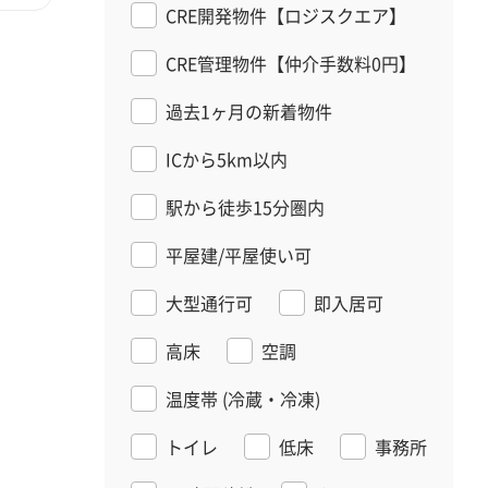
CRE開発物件【ロジスクエア】
CRE管理物件【仲介手数料0円】
過去1ヶ月の新着物件
ICから5km以内
駅から徒歩15分圏内
平屋建/平屋使い可
大型通行可
即入居可
高床
空調
温度帯
(冷蔵・冷凍)
トイレ
低床
事務所