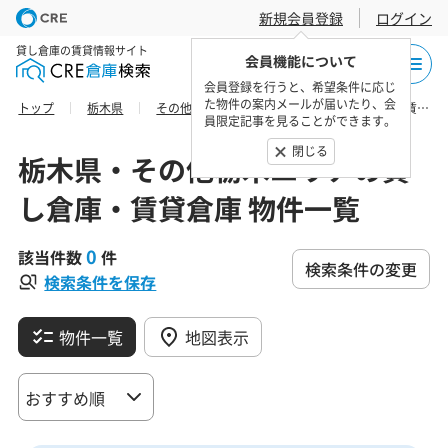
新規会員登録
ログイン
貸し倉庫の賃貸情報サイト
会員機能について
会員登録を行うと、希望条件に応じ
た物件の案内メールが届いたり、会
トップ
栃木県
その他栃木エリア
下都賀郡の貸し倉庫・賃貸倉庫 物件一覧
員限定記事を見ることができます。
閉じる
栃木県・その他栃木エリアの貸
し倉庫・賃貸倉庫 物件一覧
0
該当件数
件
検索条件の変更
検索条件を保存
物件一覧
地図表示