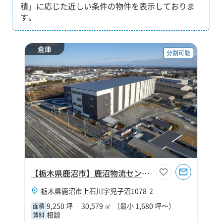
積」に応じた近しい条件の物件を表示しておりま
す。
倉庫
分割可能
【栃木県鹿沼市】鹿沼物流センター
栃木県鹿沼市上石川字児子沼1078-2
9,250 坪
30,579 ㎡ （最小 1,680 坪～）
面積
相談
賃料