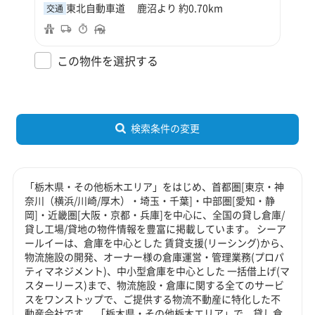
東北自動車道 鹿沼より 約0.70km
交通
この物件を選択する
検索条件の変更
「栃木県・その他栃木エリア」をはじめ、首都圏[東京・神
奈川（横浜/川崎/厚木）・埼玉・千葉]・中部圏[愛知・静
岡]・近畿圏[大阪・京都・兵庫]を中心に、全国の貸し倉庫/
貸し工場/貸地の物件情報を豊富に掲載しています。 シーア
ールイーは、倉庫を中心とした 賃貸支援(リーシング)から、
物流施設の開発、オーナー様の倉庫運営・管理業務(プロパ
ティマネジメント)、中小型倉庫を中心とした 一括借上げ(マ
スターリース)まで、物流施設・倉庫に関する全てのサービ
スをワンストップで、ご提供する物流不動産に特化した不
動産会社です。 「栃木県・その他栃木エリア」で、貸し倉