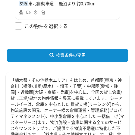
東北自動車道 鹿沼より 約0.70km
交通
この物件を選択する
検索条件の変更
「栃木県・その他栃木エリア」をはじめ、首都圏[東京・神
奈川（横浜/川崎/厚木）・埼玉・千葉]・中部圏[愛知・静
岡]・近畿圏[大阪・京都・兵庫]を中心に、全国の貸し倉庫/
貸し工場/貸地の物件情報を豊富に掲載しています。 シーア
ールイーは、倉庫を中心とした 賃貸支援(リーシング)から、
物流施設の開発、オーナー様の倉庫運営・管理業務(プロパ
ティマネジメント)、中小型倉庫を中心とした 一括借上げ(マ
スターリース)まで、物流施設・倉庫に関する全てのサービ
スをワンストップで、ご提供する物流不動産に特化した不
動産会社です。 「栃木県・その他栃木エリア」で、貸し倉