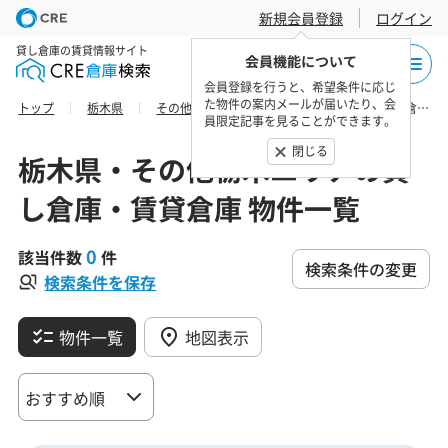
新規会員登録
ログイン
貸し倉庫の賃貸情報サイト
会員機能について
会員登録を行うと、希望条件に応じ
た物件の案内メールが届いたり、会
トップ
栃木県
その他栃木エリア
塩谷郡高根沢町の貸し倉庫・賃貸倉庫 物件一覧
員限定記事を見ることができます。
閉じる
栃木県・その他栃木エリアの貸
し倉庫・賃貸倉庫 物件一覧
0
該当件数
件
検索条件の変更
検索条件を保存
物件一覧
地図表示