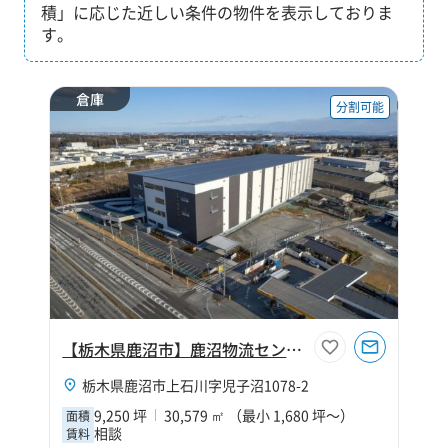
積」に応じた近しい条件の物件を表示しておりま
す。
倉庫
分割可能
【栃木県鹿沼市】鹿沼物流センター
栃木県鹿沼市上石川字児子沼1078-2
9,250 坪
30,579 ㎡ （最小 1,680 坪～）
面積
相談
賃料