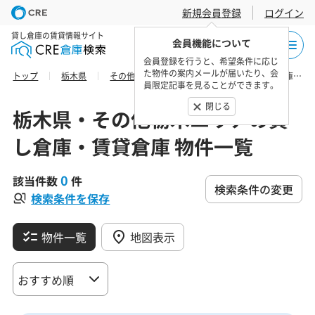
新規会員登録
ログイン
貸し倉庫の賃貸情報サイト
会員機能について
会員登録を行うと、希望条件に応じ
た物件の案内メールが届いたり、会
トップ
栃木県
その他栃木エリア
那須郡那須町の貸し倉庫・賃貸倉庫 物件一覧
員限定記事を見ることができます。
閉じる
栃木県・その他栃木エリアの貸
し倉庫・賃貸倉庫 物件一覧
0
該当件数
件
検索条件の変更
検索条件を保存
物件一覧
地図表示