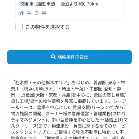
東北自動車道 鹿沼より 約0.70km
交通
この物件を選択する
検索条件の変更
「栃木県・その他栃木エリア」をはじめ、首都圏[東京・神
奈川（横浜/川崎/厚木）・埼玉・千葉]・中部圏[愛知・静
岡]・近畿圏[大阪・京都・兵庫]を中心に、全国の貸し倉庫/
貸し工場/貸地の物件情報を豊富に掲載しています。 シーア
ールイーは、倉庫を中心とした 賃貸支援(リーシング)から、
物流施設の開発、オーナー様の倉庫運営・管理業務(プロパ
ティマネジメント)、中小型倉庫を中心とした 一括借上げ(マ
スターリース)まで、物流施設・倉庫に関する全てのサービ
スをワンストップで、ご提供する物流不動産に特化した不
動産会社です。 「栃木県・その他栃木エリア」で、貸し倉