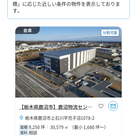
積」に応じた近しい条件の物件を表示しておりま
す。
倉庫
分割可能
【栃木県鹿沼市】鹿沼物流センター
栃木県鹿沼市上石川字児子沼1078-2
9,250 坪
30,579 ㎡ （最小 1,680 坪～）
面積
相談
賃料