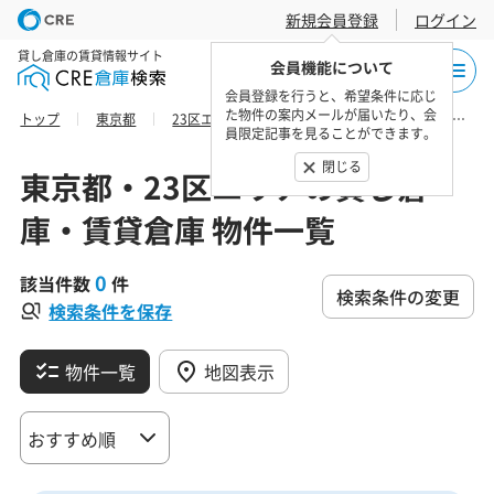
新規会員登録
ログイン
貸し倉庫の賃貸情報サイト
会員機能について
会員登録を行うと、希望条件に応じ
た物件の案内メールが届いたり、会
トップ
東京都
23区エリア
新宿区の貸し倉庫・賃貸倉庫 物件一覧
員限定記事を見ることができます。
閉じる
東京都・23区エリアの貸し倉
庫・賃貸倉庫 物件一覧
0
該当件数
件
検索条件の変更
検索条件を保存
物件一覧
地図表示