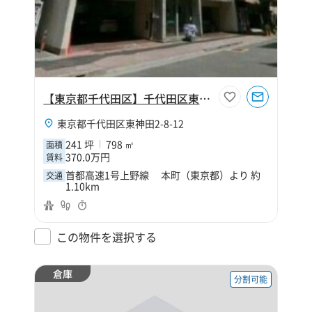
【東京都千代田区】千代田区東神田2丁目241坪倉庫
東京都千代田区東神田2-8-12
241 坪
798 ㎡
面積
370.0万円
賃料
首都高速1号上野線 本町（東京都）より 約
交通
1.10km
この物件を選択する
倉庫
分割可能