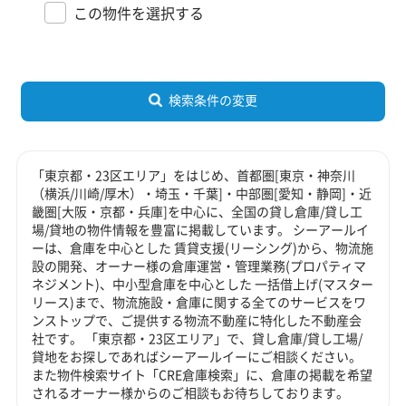
この物件を選択する
検索条件の変更
「東京都・23区エリア」をはじめ、首都圏[東京・神奈川
（横浜/川崎/厚木）・埼玉・千葉]・中部圏[愛知・静岡]・近
畿圏[大阪・京都・兵庫]を中心に、全国の貸し倉庫/貸し工
場/貸地の物件情報を豊富に掲載しています。 シーアールイ
ーは、倉庫を中心とした 賃貸支援(リーシング)から、物流施
設の開発、オーナー様の倉庫運営・管理業務(プロパティマ
ネジメント)、中小型倉庫を中心とした 一括借上げ(マスター
リース)まで、物流施設・倉庫に関する全てのサービスをワ
ンストップで、ご提供する物流不動産に特化した不動産会
社です。 「東京都・23区エリア」で、貸し倉庫/貸し工場/
貸地をお探しであればシーアールイーにご相談ください。
また物件検索サイト「CRE倉庫検索」に、倉庫の掲載を希望
されるオーナー様からのご相談もお待ちしております。