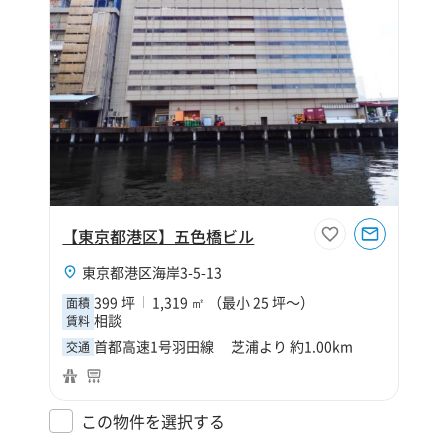
【東京都港区】五色橋ビル
東京都港区海岸3-5-13
399 坪
1,319 ㎡ （最小 25 坪～）
面積
相談
賃料
首都高速1号羽田線 芝浦より 約1.00km
交通
この物件を選択する