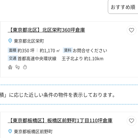
【東京都北区】北区栄町360坪倉庫
東京都北区栄町
約350 坪
約1,170 ㎡
お問合せください
面積
賃料
首都高速中央環状線 王子北より 約1.10km
交通
積」に応じた近しい条件の物件を表示しております。
【東京都板橋区】板橋区前野町1丁目110坪倉庫
東京都板橋区前野町