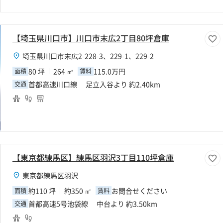
【埼玉県川口市】川口市末広2丁目80坪倉庫
埼玉県川口市末広2-228-3、229-1、229-2
80 坪
264 ㎡
115.0万円
面積
賃料
首都高速川口線 足立入谷より 約2.40km
交通
【東京都練馬区】練馬区羽沢3丁目110坪倉庫
東京都練馬区羽沢
約110 坪
約350 ㎡
お問合せください
面積
賃料
首都高速5号池袋線 中台より 約3.50km
交通