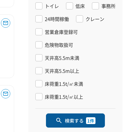
トイレ
低床
事務所
24時間稼働
クレーン
営業倉庫登録可
危険物取扱可
天井高5.5m未満
天井高5.5m以上
床荷重1.5t/㎡未満
床荷重1.5t/㎡以上
検索する
1件