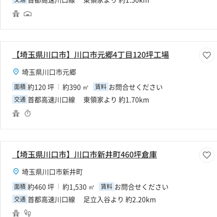
【埼玉県川口市】川口市元郷4丁目120坪工場
埼玉県川口市元郷
約120 坪
約390 ㎡
お問合せください
面積
賃料
首都高速川口線 東領家より 約1.70km
交通
【埼玉県川口市】川口市新井町460坪倉庫
埼玉県川口市新井町
約460 坪
約1,530 ㎡
お問合せください
面積
賃料
首都高速川口線 足立入谷より 約2.20km
交通