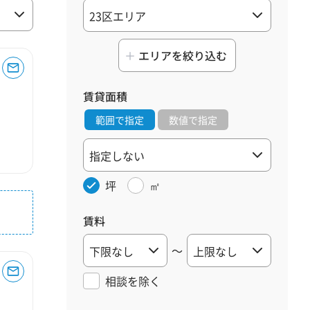
エリアを絞り込む
賃貸面積
範囲で指定
数値で指定
坪
㎡
賃料
～
相談を
除く