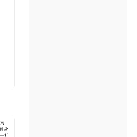
・京
賃貸
 一括