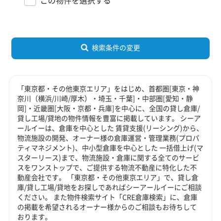
検索条件の変更
「東京都・その他東京エリア」をはじめ、首都圏[東京・神
奈川（横浜/川崎/厚木）・埼玉・千葉]・中部圏[愛知・静
岡]・近畿圏[大阪・京都・兵庫]を中心に、全国の貸し倉庫/
貸し工場/貸地の物件情報を豊富に掲載しています。 シーア
ールイーは、倉庫を中心とした 賃貸支援(リーシング)から、
物流施設の開発、オーナー様の倉庫運営・管理業務(プロパ
ティマネジメント)、中小型倉庫を中心とした 一括借上げ(マ
スターリース)まで、物流施設・倉庫に関する全てのサービ
スをワンストップで、ご提供する物流不動産に特化した不
動産会社です。 「東京都・その他東京エリア」で、貸し倉
庫/貸し工場/貸地をお探しであればシーアールイーにご相談
ください。 また物件検索サイト「CRE倉庫検索」に、倉庫
の掲載を希望されるオーナー様からのご相談もお待ちして
おります。