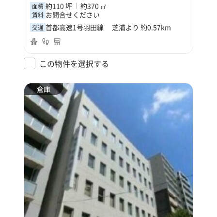
約110 坪
約370 ㎡
面積
お問合せください
賃料
首都高速1号羽田線 芝浦より 約0.57km
交通
この物件を選択する
倉庫