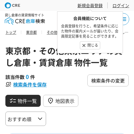
新規会員登録
ログイン
貸し倉庫の賃貸情報サイト
会員機能について
会員登録を行うと、希望条件に応じ
た物件の案内メールが届いたり、会
トップ
東京都
その他東京エリア
大島支庁神津島村の貸し倉庫・賃貸倉庫 物件一覧
員限定記事を見ることができます。
閉じる
東京都・その他東京エリアの貸
し倉庫・賃貸倉庫 物件一覧
0
該当件数
件
検索条件の変更
検索条件を保存
物件一覧
地図表示