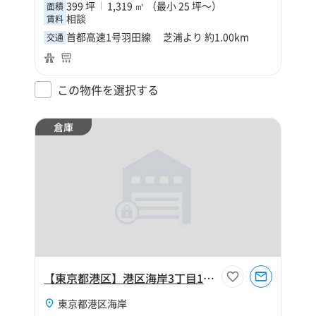
399 坪
1,319 ㎡ （最小 25 坪～）
面積
相談
賃料
首都高速1号羽田線 芝浦より 約1.00km
交通
この物件を選択する
倉庫
【東京都港区】港区海岸3丁目110坪倉庫
東京都港区海岸