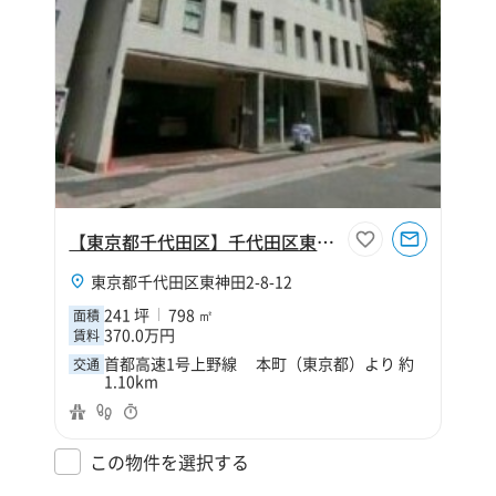
【東京都千代田区】千代田区東神田2丁目241坪倉庫
東京都千代田区東神田2-8-12
241 坪
798 ㎡
面積
370.0万円
賃料
首都高速1号上野線 本町（東京都）より 約
交通
1.10km
この物件を選択する