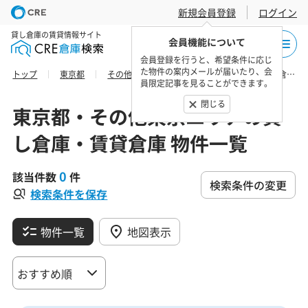
新規会員登録
ログイン
貸し倉庫の賃貸情報サイト
会員機能について
会員登録を行うと、希望条件に応じ
た物件の案内メールが届いたり、会
トップ
東京都
その他東京エリア
三宅支庁三宅村の貸し倉庫・賃貸倉庫 物件一覧
員限定記事を見ることができます。
閉じる
東京都・その他東京エリアの貸
し倉庫・賃貸倉庫 物件一覧
0
該当件数
件
検索条件の変更
検索条件を保存
物件一覧
地図表示