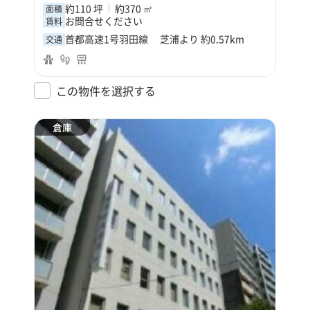
約110 坪
約370 ㎡
面積
お問合せください
賃料
首都高速1号羽田線 芝浦より 約0.57km
交通
この物件を選択する
倉庫