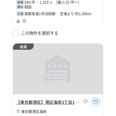
399 坪
1,319 ㎡ （最小 25 坪～）
面積
相談
賃料
首都高速1号羽田線 芝浦より 約1.00km
交通
この物件を選択する
倉庫
【東京都港区】港区海岸3丁目110坪倉庫
東京都港区海岸