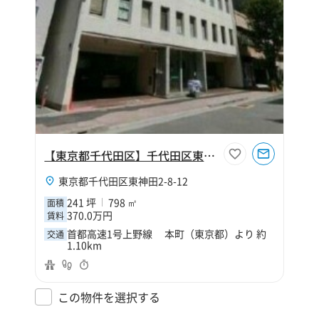
【東京都千代田区】千代田区東神田2丁目241坪倉庫
東京都千代田区東神田2-8-12
241 坪
798 ㎡
面積
370.0万円
賃料
首都高速1号上野線 本町（東京都）より 約
交通
1.10km
この物件を選択する