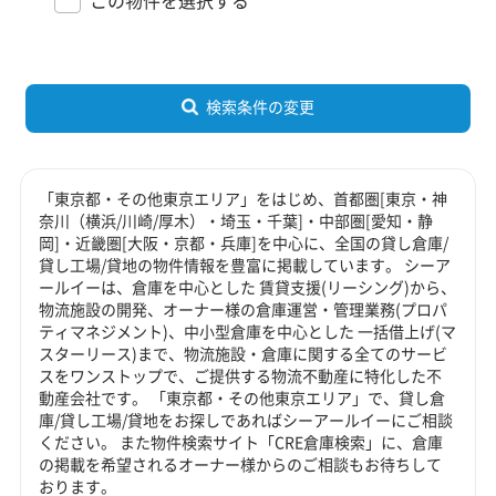
検索条件の変更
「東京都・その他東京エリア」をはじめ、首都圏[東京・神
奈川（横浜/川崎/厚木）・埼玉・千葉]・中部圏[愛知・静
岡]・近畿圏[大阪・京都・兵庫]を中心に、全国の貸し倉庫/
貸し工場/貸地の物件情報を豊富に掲載しています。 シーア
ールイーは、倉庫を中心とした 賃貸支援(リーシング)から、
物流施設の開発、オーナー様の倉庫運営・管理業務(プロパ
ティマネジメント)、中小型倉庫を中心とした 一括借上げ(マ
スターリース)まで、物流施設・倉庫に関する全てのサービ
スをワンストップで、ご提供する物流不動産に特化した不
動産会社です。 「東京都・その他東京エリア」で、貸し倉
庫/貸し工場/貸地をお探しであればシーアールイーにご相談
ください。 また物件検索サイト「CRE倉庫検索」に、倉庫
の掲載を希望されるオーナー様からのご相談もお待ちして
おります。