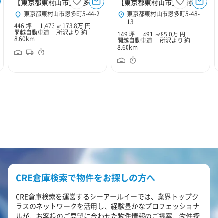
【東京都東村山市】恩多１３号倉庫
【東京都東村山市】東村山市恩多町149坪倉庫
東京都東村山市恩多町5-44-2
東京都東村山市恩多町5-48-
13
446 坪
1,473 ㎡
173.8万 円
関越自動車道 所沢より 約
149 坪
491 ㎡
85.0万 円
8.60km
関越自動車道 所沢より 約
8.60km
CRE倉庫検索で物件をお探しの方へ
CRE倉庫検索を運営するシーアールイーでは、業界トップク
ラスのネットワークを活用し、経験豊かなプロフェッショナ
ルが、お客様のご要望に合わせた物件情報のご提案、物件探