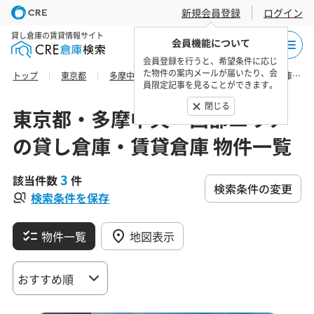
新規会員登録
ログイン
貸し倉庫の賃貸情報サイト
会員機能について
会員登録を行うと、希望条件に応じ
た物件の案内メールが届いたり、会
トップ
東京都
多摩中央・西部エリア
東村山市の貸し倉庫・賃貸倉庫 物件一覧
員限定記事を見ることができます。
閉じる
東京都・多摩中央・西部エリア
の貸し倉庫・賃貸倉庫 物件一覧
3
該当件数
件
検索条件の変更
検索条件を保存
物件一覧
地図表示