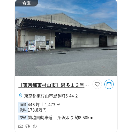
倉庫
【東京都東村山市】恩多１３号倉庫
東京都東村山市恩多町5-44-2
446 坪
1,473 ㎡
面積
173.8万円
賃料
関越自動車道 所沢より 約8.60km
交通