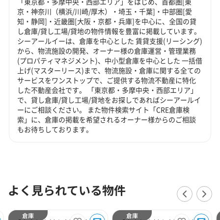
「東京都・多摩中央・西部エリア」をはじめ、首都圏[東
京・神奈川（横浜/川崎/厚木）・埼玉・千葉]・中部圏[愛
知・静岡]・近畿圏[大阪・京都・兵庫]を中心に、全国の貸
し倉庫/貸し工場/貸地の物件情報を豊富に掲載しています。
シーアールイーは、倉庫を中心とした 賃貸支援(リーシング)
から、物流施設の開発、オーナー様の倉庫運営・管理業務
(プロパティマネジメント)、中小型倉庫を中心とした 一括借
上げ(マスターリース)まで、物流施設・倉庫に関する全ての
サービスをワンストップで、ご提供する物流不動産に特化
した不動産会社です。 「東京都・多摩中央・西部エリア」
で、貸し倉庫/貸し工場/貸地をお探しであればシーアールイ
ーにご相談ください。 また物件検索サイト「CRE倉庫検
索」に、倉庫の掲載を希望されるオーナー様からのご相談
もお待ちしております。
よく見られている物件
倉庫
倉庫