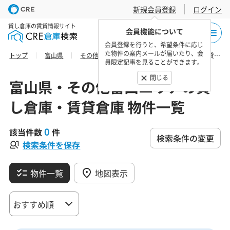
新規会員登録
ログイン
貸し倉庫の賃貸情報サイト
会員機能について
会員登録を行うと、希望条件に応じ
た物件の案内メールが届いたり、会
トップ
富山県
その他富山エリア
富山市の貸し倉庫・賃貸倉庫 物件一覧
員限定記事を見ることができます。
閉じる
富山県・その他富山エリアの貸
し倉庫・賃貸倉庫 物件一覧
0
該当件数
件
検索条件の変更
検索条件を保存
物件一覧
地図表示