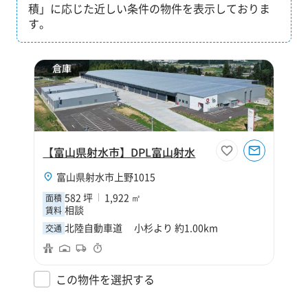
積」に応じた近しい条件の物件を表示しておりま
す。
倉庫
【富山県射水市】DPL富山射水
富山県射水市上野1015
582 坪
1,922 ㎡
面積
相談
賃料
北陸自動車道 小杉より 約1.00km
交通
この物件を選択する