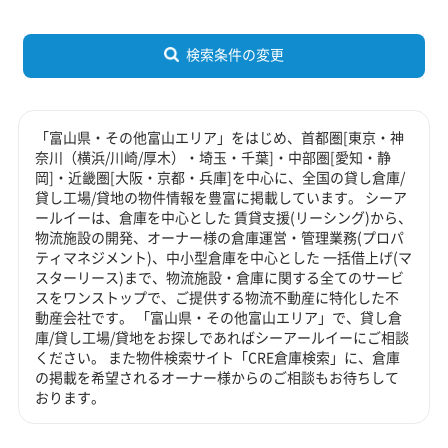
検索条件の変更
「富山県・その他富山エリア」をはじめ、首都圏[東京・神
奈川（横浜/川崎/厚木）・埼玉・千葉]・中部圏[愛知・静
岡]・近畿圏[大阪・京都・兵庫]を中心に、全国の貸し倉庫/
貸し工場/貸地の物件情報を豊富に掲載しています。 シーア
ールイーは、倉庫を中心とした 賃貸支援(リーシング)から、
物流施設の開発、オーナー様の倉庫運営・管理業務(プロパ
ティマネジメント)、中小型倉庫を中心とした 一括借上げ(マ
スターリース)まで、物流施設・倉庫に関する全てのサービ
スをワンストップで、ご提供する物流不動産に特化した不
動産会社です。 「富山県・その他富山エリア」で、貸し倉
庫/貸し工場/貸地をお探しであればシーアールイーにご相談
ください。 また物件検索サイト「CRE倉庫検索」に、倉庫
の掲載を希望されるオーナー様からのご相談もお待ちして
おります。