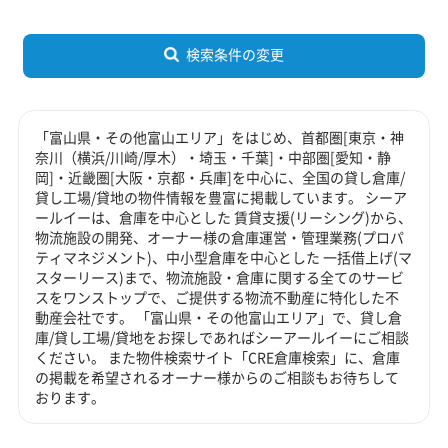
検索条件の変更
「富山県・その他富山エリア」をはじめ、首都圏[東京・神
奈川（横浜/川崎/厚木）・埼玉・千葉]・中部圏[愛知・静
岡]・近畿圏[大阪・京都・兵庫]を中心に、全国の貸し倉庫/
貸し工場/貸地の物件情報を豊富に掲載しています。 シーア
ールイーは、倉庫を中心とした 賃貸支援(リーシング)から、
物流施設の開発、オーナー様の倉庫運営・管理業務(プロパ
ティマネジメント)、中小型倉庫を中心とした 一括借上げ(マ
スターリース)まで、物流施設・倉庫に関する全てのサービ
スをワンストップで、ご提供する物流不動産に特化した不
動産会社です。 「富山県・その他富山エリア」で、貸し倉
庫/貸し工場/貸地をお探しであればシーアールイーにご相談
ください。 また物件検索サイト「CRE倉庫検索」に、倉庫
の掲載を希望されるオーナー様からのご相談もお待ちして
おります。