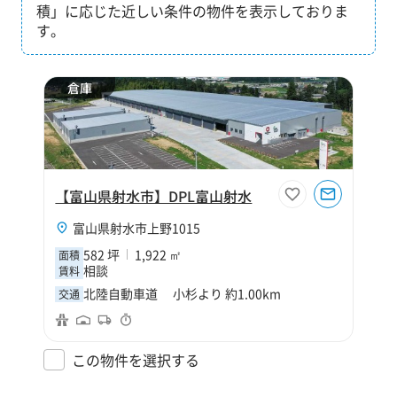
積」に応じた近しい条件の物件を表示しておりま
す。
倉庫
【富山県射水市】DPL富山射水
富山県射水市上野1015
582 坪
1,922 ㎡
面積
相談
賃料
北陸自動車道 小杉より 約1.00km
交通
この物件を選択する