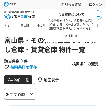
新規会員登録
ログイン
貸し倉庫の賃貸情報サイト
会員機能について
会員登録を行うと、希望条件に応じ
た物件の案内メールが届いたり、会
トップ
富山県
その他富山エリア
黒部市の貸し倉庫・賃貸倉庫 物件一覧
員限定記事を見ることができます。
閉じる
富山県・その他富山エリアの貸
し倉庫・賃貸倉庫 物件一覧
0
該当件数
件
検索条件の変更
検索条件を保存
物件一覧
地図表示