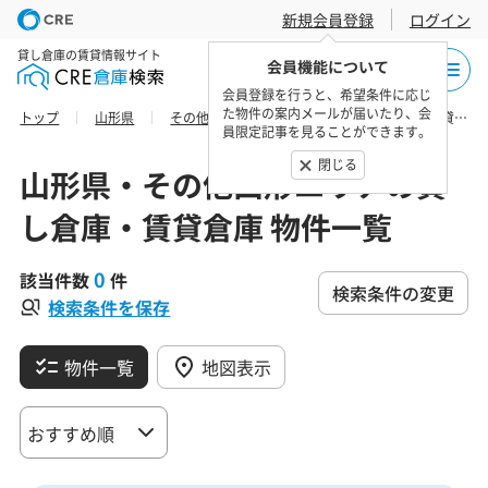
新規会員登録
ログイン
貸し倉庫の賃貸情報サイト
会員機能について
会員登録を行うと、希望条件に応じ
た物件の案内メールが届いたり、会
トップ
山形県
その他山形エリア
南陽市の貸し倉庫・賃貸倉庫 物件一覧
員限定記事を見ることができます。
閉じる
山形県・その他山形エリアの貸
し倉庫・賃貸倉庫 物件一覧
0
該当件数
件
検索条件の変更
検索条件を保存
物件一覧
地図表示