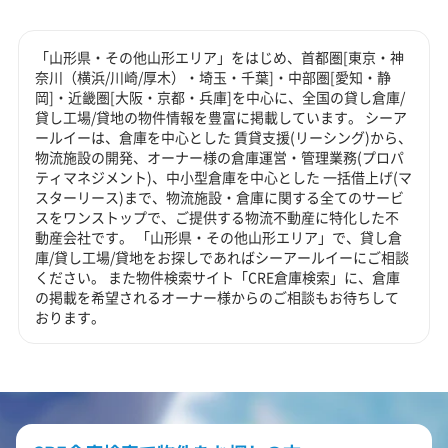
「山形県・その他山形エリア」をはじめ、首都圏[東京・神
奈川（横浜/川崎/厚木）・埼玉・千葉]・中部圏[愛知・静
岡]・近畿圏[大阪・京都・兵庫]を中心に、全国の貸し倉庫/
貸し工場/貸地の物件情報を豊富に掲載しています。 シーア
ールイーは、倉庫を中心とした 賃貸支援(リーシング)から、
物流施設の開発、オーナー様の倉庫運営・管理業務(プロパ
ティマネジメント)、中小型倉庫を中心とした 一括借上げ(マ
スターリース)まで、物流施設・倉庫に関する全てのサービ
スをワンストップで、ご提供する物流不動産に特化した不
動産会社です。 「山形県・その他山形エリア」で、貸し倉
庫/貸し工場/貸地をお探しであればシーアールイーにご相談
ください。 また物件検索サイト「CRE倉庫検索」に、倉庫
の掲載を希望されるオーナー様からのご相談もお待ちして
おります。