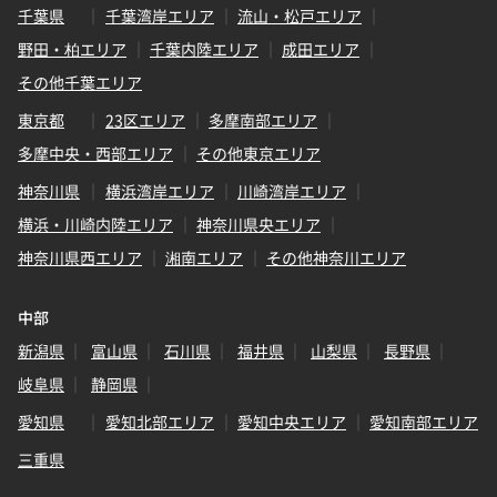
千葉県
千葉湾岸エリア
流山・松戸エリア
野田・柏エリア
千葉内陸エリア
成田エリア
その他千葉エリア
東京都
23区エリア
多摩南部エリア
多摩中央・西部エリア
その他東京エリア
神奈川県
横浜湾岸エリア
川崎湾岸エリア
横浜・川崎内陸エリア
神奈川県央エリア
神奈川県西エリア
湘南エリア
その他神奈川エリア
中部
新潟県
富山県
石川県
福井県
山梨県
長野県
岐阜県
静岡県
愛知県
愛知北部エリア
愛知中央エリア
愛知南部エリア
三重県