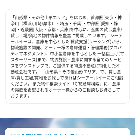
「山形県・その他山形エリア」をはじめ、首都圏[東京・神
奈川（横浜/川崎/厚木）・埼玉・千葉]・中部圏[愛知・静
岡]・近畿圏[大阪・京都・兵庫]を中心に、全国の貸し倉庫/
貸し工場/貸地の物件情報を豊富に掲載しています。 シーア
ールイーは、倉庫を中心とした 賃貸支援(リーシング)から、
物流施設の開発、オーナー様の倉庫運営・管理業務(プロパ
ティマネジメント)、中小型倉庫を中心とした 一括借上げ(マ
スターリース)まで、物流施設・倉庫に関する全てのサービ
スをワンストップで、ご提供する物流不動産に特化した不
動産会社です。 「山形県・その他山形エリア」で、貸し倉
庫/貸し工場/貸地をお探しであればシーアールイーにご相談
ください。 また物件検索サイト「CRE倉庫検索」に、倉庫
の掲載を希望されるオーナー様からのご相談もお待ちして
おります。