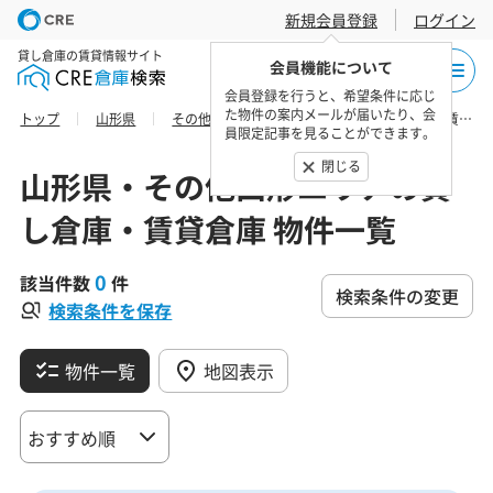
新規会員登録
ログイン
貸し倉庫の賃貸情報サイト
会員機能について
会員登録を行うと、希望条件に応じ
た物件の案内メールが届いたり、会
トップ
山形県
その他山形エリア
東村山郡の貸し倉庫・賃貸倉庫 物件一覧
員限定記事を見ることができます。
閉じる
山形県・その他山形エリアの貸
し倉庫・賃貸倉庫 物件一覧
0
該当件数
件
検索条件の変更
検索条件を保存
物件一覧
地図表示