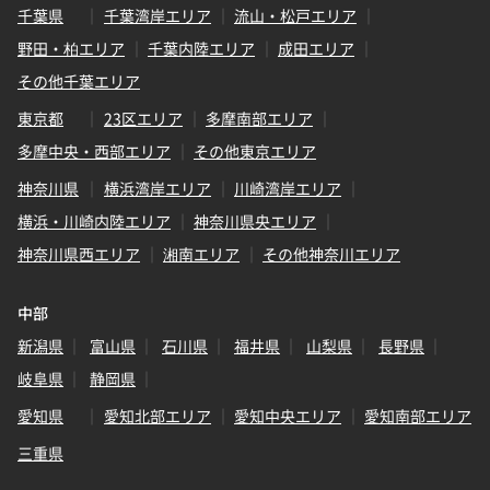
千葉県
千葉湾岸エリア
流山・松戸エリア
野田・柏エリア
千葉内陸エリア
成田エリア
その他千葉エリア
東京都
23区エリア
多摩南部エリア
多摩中央・西部エリア
その他東京エリア
神奈川県
横浜湾岸エリア
川崎湾岸エリア
横浜・川崎内陸エリア
神奈川県央エリア
神奈川県西エリア
湘南エリア
その他神奈川エリア
中部
新潟県
富山県
石川県
福井県
山梨県
長野県
岐阜県
静岡県
愛知県
愛知北部エリア
愛知中央エリア
愛知南部エリア
三重県