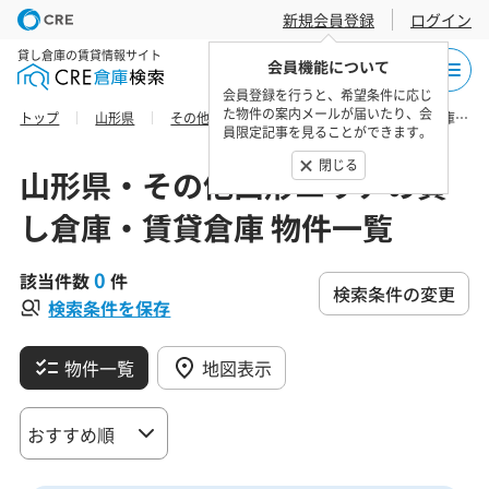
新規会員登録
ログイン
貸し倉庫の賃貸情報サイト
会員機能について
会員登録を行うと、希望条件に応じ
た物件の案内メールが届いたり、会
トップ
山形県
その他山形エリア
最上郡戸沢村の貸し倉庫・賃貸倉庫 物件一覧
員限定記事を見ることができます。
閉じる
山形県・その他山形エリアの貸
し倉庫・賃貸倉庫 物件一覧
0
該当件数
件
検索条件の変更
検索条件を保存
物件一覧
地図表示