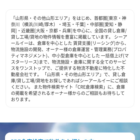
「山形県・その他山形エリア」をはじめ、首都圏[東京・神
奈川（横浜/川崎/厚木）・埼玉・千葉]・中部圏[愛知・静
岡]・近畿圏[大阪・京都・兵庫]を中心に、全国の貸し倉庫/
貸し工場/貸地の物件情報を豊富に掲載しています。 シーア
ールイーは、倉庫を中心とした 賃貸支援(リーシング)から、
物流施設の開発、オーナー様の倉庫運営・管理業務(プロパ
ティマネジメント)、中小型倉庫を中心とした 一括借上げ(マ
スターリース)まで、物流施設・倉庫に関する全てのサービ
スをワンストップで、ご提供する物流不動産に特化した不
動産会社です。 「山形県・その他山形エリア」で、貸し倉
庫/貸し工場/貸地をお探しであればシーアールイーにご相談
ください。 また物件検索サイト「CRE倉庫検索」に、倉庫
の掲載を希望されるオーナー様からのご相談もお待ちして
おります。