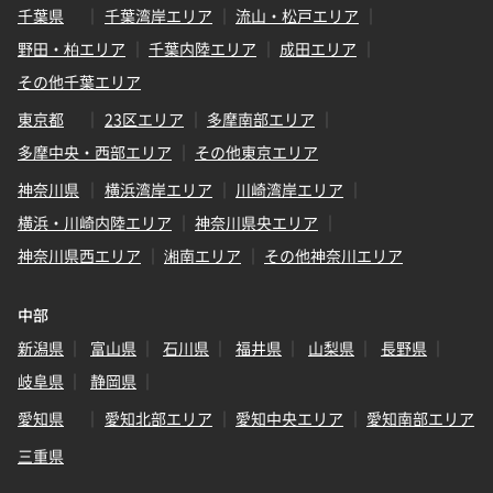
千葉県
千葉湾岸エリア
流山・松戸エリア
野田・柏エリア
千葉内陸エリア
成田エリア
その他千葉エリア
東京都
23区エリア
多摩南部エリア
多摩中央・西部エリア
その他東京エリア
神奈川県
横浜湾岸エリア
川崎湾岸エリア
横浜・川崎内陸エリア
神奈川県央エリア
神奈川県西エリア
湘南エリア
その他神奈川エリア
中部
新潟県
富山県
石川県
福井県
山梨県
長野県
岐阜県
静岡県
愛知県
愛知北部エリア
愛知中央エリア
愛知南部エリア
三重県