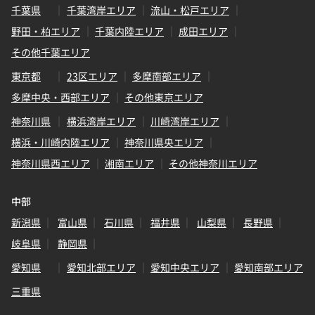
千葉県
千葉湾岸エリア
流山・松戸エリア
野田・柏エリア
千葉内陸エリア
成田エリア
その他千葉エリア
東京都
23区エリア
多摩南部エリア
多摩中央・西部エリア
その他東京エリア
神奈川県
横浜湾岸エリア
川崎湾岸エリア
横浜・川崎内陸エリア
神奈川県央エリア
神奈川県西エリア
湘南エリア
その他神奈川エリア
中部
新潟県
富山県
石川県
福井県
山梨県
長野県
岐阜県
静岡県
愛知県
愛知北部エリア
愛知中央エリア
愛知南部エリア
三重県