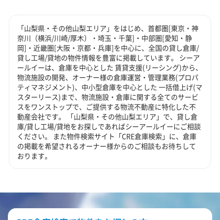
「山梨県・その他山梨エリア」をはじめ、首都圏[東京・神
奈川（横浜/川崎/厚木）・埼玉・千葉]・中部圏[愛知・静
岡]・近畿圏[大阪・京都・兵庫]を中心に、全国の貸し倉庫/
貸し工場/貸地の物件情報を豊富に掲載しています。 シーア
ールイーは、倉庫を中心とした 賃貸支援(リーシング)から、
物流施設の開発、オーナー様の倉庫運営・管理業務(プロパ
ティマネジメント)、中小型倉庫を中心とした 一括借上げ(マ
スターリース)まで、物流施設・倉庫に関する全てのサービ
スをワンストップで、ご提供する物流不動産に特化した不
動産会社です。 「山梨県・その他山梨エリア」で、貸し倉
庫/貸し工場/貸地をお探しであればシーアールイーにご相談
ください。 また物件検索サイト「CRE倉庫検索」に、倉庫
の掲載を希望されるオーナー様からのご相談もお待ちして
おります。