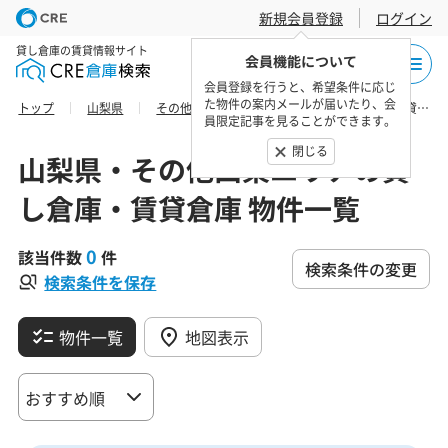
新規会員登録
ログイン
貸し倉庫の賃貸情報サイト
会員機能について
会員登録を行うと、希望条件に応じ
た物件の案内メールが届いたり、会
トップ
山梨県
その他山梨エリア
甲府市の貸し倉庫・賃貸倉庫 物件一覧
員限定記事を見ることができます。
閉じる
山梨県・その他山梨エリアの貸
し倉庫・賃貸倉庫 物件一覧
0
該当件数
件
検索条件の変更
検索条件を保存
物件一覧
地図表示