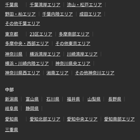
千葉県
千葉湾岸エリア
流山・松戸エリア
野田・柏エリア
千葉内陸エリア
成田エリア
その他千葉エリア
東京都
23区エリア
多摩南部エリア
多摩中央・西部エリア
その他東京エリア
神奈川県
横浜湾岸エリア
川崎湾岸エリア
横浜・川崎内陸エリア
神奈川県央エリア
神奈川県西エリア
湘南エリア
その他神奈川エリア
中部
新潟県
富山県
石川県
福井県
山梨県
長野県
岐阜県
静岡県
愛知県
愛知北部エリア
愛知中央エリア
愛知南部エリア
三重県