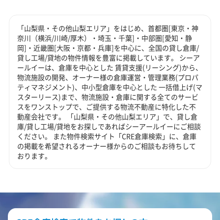
「山梨県・その他山梨エリア」をはじめ、首都圏[東京・神
奈川（横浜/川崎/厚木）・埼玉・千葉]・中部圏[愛知・静
岡]・近畿圏[大阪・京都・兵庫]を中心に、全国の貸し倉庫/
貸し工場/貸地の物件情報を豊富に掲載しています。 シーア
ールイーは、倉庫を中心とした 賃貸支援(リーシング)から、
物流施設の開発、オーナー様の倉庫運営・管理業務(プロパ
ティマネジメント)、中小型倉庫を中心とした 一括借上げ(マ
スターリース)まで、物流施設・倉庫に関する全てのサービ
スをワンストップで、ご提供する物流不動産に特化した不
動産会社です。 「山梨県・その他山梨エリア」で、貸し倉
庫/貸し工場/貸地をお探しであればシーアールイーにご相談
ください。 また物件検索サイト「CRE倉庫検索」に、倉庫
の掲載を希望されるオーナー様からのご相談もお待ちして
おります。