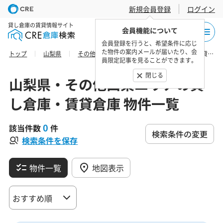
新規会員登録
ログイン
貸し倉庫の賃貸情報サイト
会員機能について
会員登録を行うと、希望条件に応じ
た物件の案内メールが届いたり、会
トップ
山梨県
その他山梨エリア
甲斐市の貸し倉庫・賃貸倉庫 物件一覧
員限定記事を見ることができます。
閉じる
山梨県・その他山梨エリアの貸
し倉庫・賃貸倉庫 物件一覧
0
該当件数
件
検索条件の変更
検索条件を保存
物件一覧
地図表示