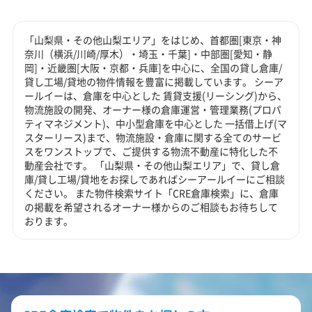
「山梨県・その他山梨エリア」をはじめ、首都圏[東京・神
奈川（横浜/川崎/厚木）・埼玉・千葉]・中部圏[愛知・静
岡]・近畿圏[大阪・京都・兵庫]を中心に、全国の貸し倉庫/
貸し工場/貸地の物件情報を豊富に掲載しています。 シーア
ールイーは、倉庫を中心とした 賃貸支援(リーシング)から、
物流施設の開発、オーナー様の倉庫運営・管理業務(プロパ
ティマネジメント)、中小型倉庫を中心とした 一括借上げ(マ
スターリース)まで、物流施設・倉庫に関する全てのサービ
スをワンストップで、ご提供する物流不動産に特化した不
動産会社です。 「山梨県・その他山梨エリア」で、貸し倉
庫/貸し工場/貸地をお探しであればシーアールイーにご相談
ください。 また物件検索サイト「CRE倉庫検索」に、倉庫
の掲載を希望されるオーナー様からのご相談もお待ちして
おります。