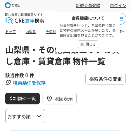
新規会員登録
ログイン
貸し倉庫の賃貸情報サイト
会員機能について
会員登録を行うと、希望条件に応じ
た物件の案内メールが届いたり、会
トップ
山梨県
その他山梨エリア
西八代郡の貸し倉庫・賃貸倉庫 物件一覧
員限定記事を見ることができます。
閉じる
山梨県・その他山梨エリアの貸
し倉庫・賃貸倉庫 物件一覧
0
該当件数
件
検索条件の変更
検索条件を保存
物件一覧
地図表示