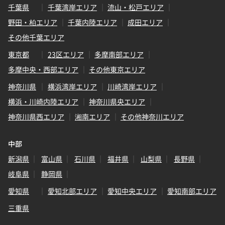
千葉県
千葉湾岸エリア
流山・松戸エリア
野田・柏エリア
千葉内陸エリア
成田エリア
その他千葉エリア
東京都
23区エリア
多摩南部エリア
多摩中央・西部エリア
その他東京エリア
神奈川県
横浜湾岸エリア
川崎湾岸エリア
横浜・川崎内陸エリア
神奈川県央エリア
神奈川県西エリア
湘南エリア
その他神奈川エリア
中部
新潟県
富山県
石川県
福井県
山梨県
長野県
岐阜県
静岡県
愛知県
愛知北部エリア
愛知中央エリア
愛知南部エリア
三重県