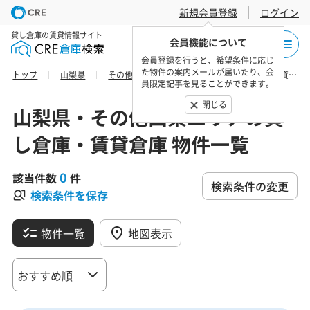
新規会員登録
ログイン
貸し倉庫の賃貸情報サイト
会員機能について
会員登録を行うと、希望条件に応じ
た物件の案内メールが届いたり、会
トップ
山梨県
その他山梨エリア
西八代郡市川三郷町の貸し倉庫・賃貸倉庫 物件一覧
員限定記事を見ることができます。
閉じる
山梨県・その他山梨エリアの貸
し倉庫・賃貸倉庫 物件一覧
0
該当件数
件
検索条件の変更
検索条件を保存
物件一覧
地図表示