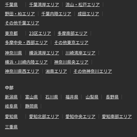
千葉県
千葉湾岸エリア
流山・松戸エリア
野田・柏エリア
千葉内陸エリア
成田エリア
その他千葉エリア
東京都
23区エリア
多摩南部エリア
多摩中央・西部エリア
その他東京エリア
神奈川県
横浜湾岸エリア
川崎湾岸エリア
横浜・川崎内陸エリア
神奈川県央エリア
神奈川県西エリア
湘南エリア
その他神奈川エリア
中部
新潟県
富山県
石川県
福井県
山梨県
長野県
岐阜県
静岡県
愛知県
愛知北部エリア
愛知中央エリア
愛知南部エリア
三重県