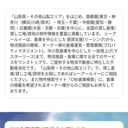
「山梨県・その他山梨エリア」をはじめ、首都圏[東京・神
奈川（横浜/川崎/厚木）・埼玉・千葉]・中部圏[愛知・静
岡]・近畿圏[大阪・京都・兵庫]を中心に、全国の貸し倉庫/
貸し工場/貸地の物件情報を豊富に掲載しています。 シーア
ールイーは、倉庫を中心とした 賃貸支援(リーシング)から、
物流施設の開発、オーナー様の倉庫運営・管理業務(プロパ
ティマネジメント)、中小型倉庫を中心とした 一括借上げ(マ
スターリース)まで、物流施設・倉庫に関する全てのサービ
スをワンストップで、ご提供する物流不動産に特化した不
動産会社です。 「山梨県・その他山梨エリア」で、貸し倉
庫/貸し工場/貸地をお探しであればシーアールイーにご相談
ください。 また物件検索サイト「CRE倉庫検索」に、倉庫
の掲載を希望されるオーナー様からのご相談もお待ちして
おります。