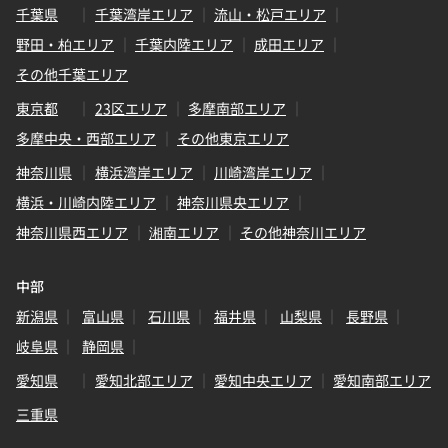
千葉県
千葉湾岸エリア
流山・松戸エリア
野田・柏エリア
千葉内陸エリア
成田エリア
その他千葉エリア
東京都
23区エリア
多摩南部エリア
多摩中央・西部エリア
その他東京エリア
神奈川県
横浜湾岸エリア
川崎湾岸エリア
横浜・川崎内陸エリア
神奈川県央エリア
神奈川県西エリア
湘南エリア
その他神奈川エリア
中部
新潟県
富山県
石川県
福井県
山梨県
長野県
岐阜県
静岡県
愛知県
愛知北部エリア
愛知中央エリア
愛知南部エリア
三重県