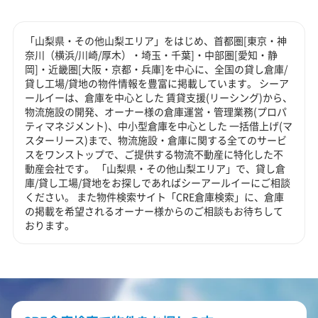
「山梨県・その他山梨エリア」をはじめ、首都圏[東京・神
奈川（横浜/川崎/厚木）・埼玉・千葉]・中部圏[愛知・静
岡]・近畿圏[大阪・京都・兵庫]を中心に、全国の貸し倉庫/
貸し工場/貸地の物件情報を豊富に掲載しています。 シーア
ールイーは、倉庫を中心とした 賃貸支援(リーシング)から、
物流施設の開発、オーナー様の倉庫運営・管理業務(プロパ
ティマネジメント)、中小型倉庫を中心とした 一括借上げ(マ
スターリース)まで、物流施設・倉庫に関する全てのサービ
スをワンストップで、ご提供する物流不動産に特化した不
動産会社です。 「山梨県・その他山梨エリア」で、貸し倉
庫/貸し工場/貸地をお探しであればシーアールイーにご相談
ください。 また物件検索サイト「CRE倉庫検索」に、倉庫
の掲載を希望されるオーナー様からのご相談もお待ちして
おります。