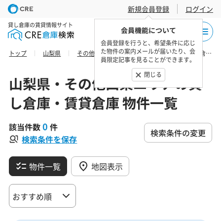
新規会員登録
ログイン
貸し倉庫の賃貸情報サイト
会員機能について
会員登録を行うと、希望条件に応じ
た物件の案内メールが届いたり、会
トップ
山梨県
その他山梨エリア
南都留郡道志村の貸し倉庫・賃貸倉庫 物件一覧
員限定記事を見ることができます。
閉じる
山梨県・その他山梨エリアの貸
し倉庫・賃貸倉庫 物件一覧
0
該当件数
件
検索条件の変更
検索条件を保存
物件一覧
地図表示