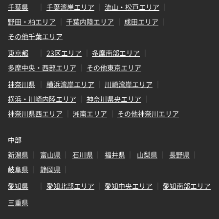
千葉県
千葉湾岸エリア
流山・松戸エリア
野田・柏エリア
千葉内陸エリア
成田エリア
その他千葉エリア
東京都
23区エリア
多摩南部エリア
多摩中央・西部エリア
その他東京エリア
神奈川県
横浜湾岸エリア
川崎湾岸エリア
横浜・川崎内陸エリア
神奈川県央エリア
神奈川県西エリア
湘南エリア
その他神奈川エリア
中部
新潟県
富山県
石川県
福井県
山梨県
長野県
岐阜県
静岡県
愛知県
愛知北部エリア
愛知中央エリア
愛知南部エリア
三重県