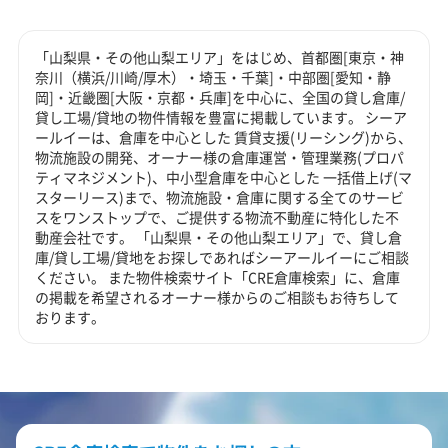
「山梨県・その他山梨エリア」をはじめ、首都圏[東京・神
奈川（横浜/川崎/厚木）・埼玉・千葉]・中部圏[愛知・静
岡]・近畿圏[大阪・京都・兵庫]を中心に、全国の貸し倉庫/
貸し工場/貸地の物件情報を豊富に掲載しています。 シーア
ールイーは、倉庫を中心とした 賃貸支援(リーシング)から、
物流施設の開発、オーナー様の倉庫運営・管理業務(プロパ
ティマネジメント)、中小型倉庫を中心とした 一括借上げ(マ
スターリース)まで、物流施設・倉庫に関する全てのサービ
スをワンストップで、ご提供する物流不動産に特化した不
動産会社です。 「山梨県・その他山梨エリア」で、貸し倉
庫/貸し工場/貸地をお探しであればシーアールイーにご相談
ください。 また物件検索サイト「CRE倉庫検索」に、倉庫
の掲載を希望されるオーナー様からのご相談もお待ちして
おります。