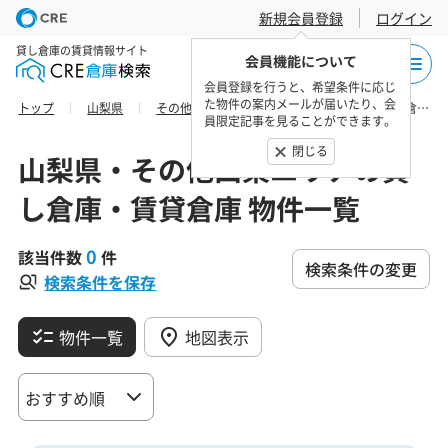
新規会員登録
ログイン
貸し倉庫の賃貸情報サイト
会員機能について
会員登録を行うと、希望条件に応じ
た物件の案内メールが届いたり、会
トップ
山梨県
その他山梨エリア
南都留郡忍野村の貸し倉庫・賃貸倉庫 物件一覧
員限定記事を見ることができます。
閉じる
山梨県・その他山梨エリアの貸
し倉庫・賃貸倉庫 物件一覧
0
該当件数
件
検索条件の変更
検索条件を保存
物件一覧
地図表示