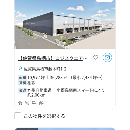
【佐賀県鳥栖市】ロジスクエア鳥栖Ⅱ
佐賀県鳥栖市藤木町1-2
10,977 坪
36,288 ㎡ （最小 2,434 坪～）
面積
相談
賃料
九州自動車道 小郡鳥栖南スマートICより
交通
約2.00km
この物件を選択する