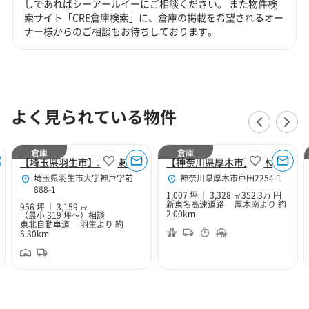
しであればシーアールイーにご相談ください。 また物件検
索サイト「CRE倉庫検索」に、倉庫の掲載を希望されるオー
ナー様からのご相談もお待ちしております。
よく見られている物件
倉庫
倉庫
【埼玉県羽生市】北関東Hubセンター
【神奈川県厚木市】厚木１０２
埼玉県羽生市大字神戸字前
神奈川県厚木市戸田2254-1
888-1
1,007 坪
3,328 ㎡
352.3万 円
新東名高速道路 厚木南より 約
956 坪
3,159 ㎡
2.00km
（最小 319 坪～）
相談
東北自動車道 羽生より 約
5.30km