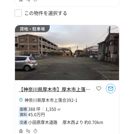
この物件を選択する
貸地・駐車場
【神奈川県厚木市】厚木市上落合駐車場
神奈川県厚木市上落合392-1
388 坪
1,350 ㎡
面積
45.0万円
賃料
小田原厚木道路 厚木西より 約0.70km
交通