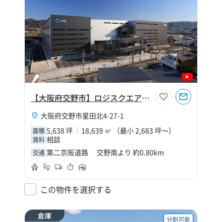
【大阪府交野市】ロジスクエア大阪交野
大阪府交野市星田北4-27-1
5,638 坪
18,639 ㎡ （最小 2,683 坪～）
面積
相談
賃料
第二京阪道路 交野南より 約0.80km
交通
この物件を選択する
倉庫
分割可能