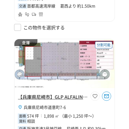
首都高速湾岸線 葛西より 約1.50km
交通
この物件を選択する
倉庫
分割可能
【兵庫県尼崎市】GLP ALFALINK尼崎南棟574坪倉庫
兵庫県尼崎市道意町7-6
574 坪
1,898 ㎡ （最小 1,250 坪～）
面積
相談
賃料
阪神高速3号神戸線 尼崎西より 約0.30km
交通