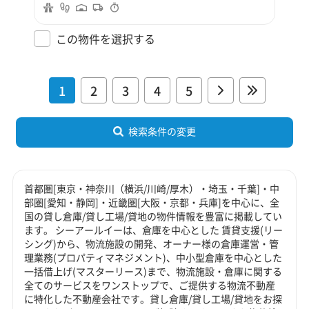
この物件を選択する
1
2
3
4
5
検索条件の変更
首都圏[東京・神奈川（横浜/川崎/厚木）・埼玉・千葉]・中
部圏[愛知・静岡]・近畿圏[大阪・京都・兵庫]を中心に、全
国の貸し倉庫/貸し工場/貸地の物件情報を豊富に掲載してい
ます。 シーアールイーは、倉庫を中心とした 賃貸支援(リー
シング)から、物流施設の開発、オーナー様の倉庫運営・管
理業務(プロパティマネジメント)、中小型倉庫を中心とした
一括借上げ(マスターリース)まで、物流施設・倉庫に関する
全てのサービスをワンストップで、ご提供する物流不動産
に特化した不動産会社です。貸し倉庫/貸し工場/貸地をお探