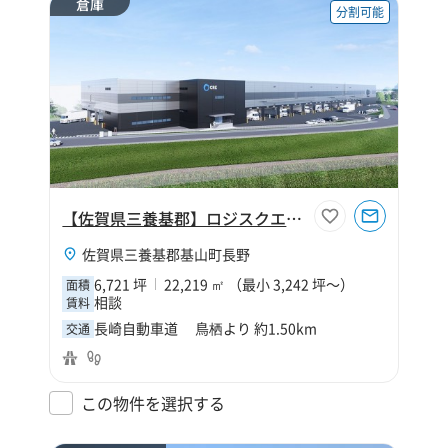
倉庫
分割可能
【佐賀県三養基郡】ロジスクエア鳥栖Ⅲ
佐賀県三養基郡基山町長野
6,721 坪
22,219 ㎡ （最小 3,242 坪～）
面積
相談
賃料
長崎自動車道 鳥栖より 約1.50km
交通
この物件を選択する