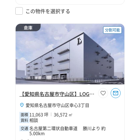
この物件を選択する
倉庫
分割可能
【愛知県名古屋市守山区】LOGIFRONT名古屋守山【仮称】
愛知県名古屋市守山区幸心3丁目
11,063 坪
36,572 ㎡
面積
相談
賃料
名古屋第二環状自動車道 勝川より 約
交通
5.00km