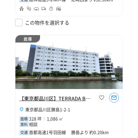
この物件を選択する
倉庫
【東京都品川区】TERRADA BUSINESS STORAGE 勝島
東京都品川区勝島1-2-1
328 坪
1,086 ㎡
面積
相談
賃料
首都高速1号羽田線 勝島より 約0.20km
交通