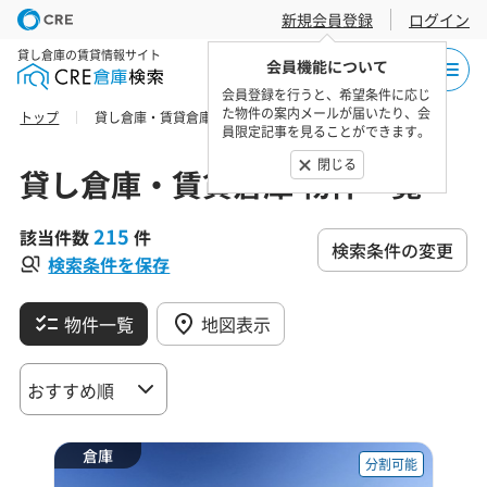
新規会員登録
ログイン
貸し倉庫の賃貸情報サイト
会員機能について
会員登録を行うと、希望条件に応じ
た物件の案内メールが届いたり、会
トップ
貸し倉庫・賃貸倉庫 物件一覧
員限定記事を見ることができます。
閉じる
貸し倉庫・賃貸倉庫 物件一覧
215
該当件数
件
検索条件の変更
検索条件を保存
物件一覧
地図表示
倉庫
分割可能