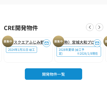
CRE開発物件
募集中
ロジスクエアふじみ野A
募集中
（仮称）宮城大和プロジェクト
2024年1月31日 竣工
2028年夏頃 (竣工予
定) ※2026/1/8現在
開発物件一覧