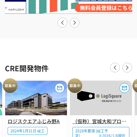
CRE開発物件
募集中
募集中
ロジスクエアふじみ野A
（仮称）宮城大和プロジェクト
2024年1月31日 竣工
2028年夏頃 (竣工予
定) ※2026/1/8現在