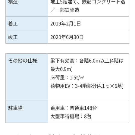
構造
地上5階建て、鉄筋コンクリート造
／一部鉄骨造
着工
2019年2月1日
竣工
2020年6月30日
その他の仕様
梁下有効高：各階6.0m以上(4階は
最大6.9m)
床荷重：1.5t/㎡
荷物用EV：3-4階部分(4.1ｔ×6基)
駐車場
乗用車：普通車148台
大型車待機場：8台