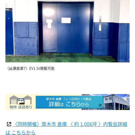
〈綾瀬倉庫7〉EV1.5t積載可能
〈同時開催〉厚木市 倉庫 〈 約 1,006坪 〉内覧会詳細
は こちらから