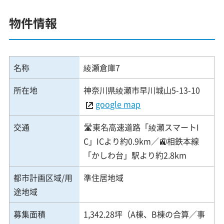
物件情報
名称
綾瀬倉庫7
所在地
神奈川県綾瀬市早川城山5-13-10
google map
交通
🛣️東名高速道路「綾瀬スマートI
C」ICより約0.9km／🚉相鉄本線
「かしわ台」駅より約2.8km
都市計画区域/用
準住居地域
途地域
募集面積
1,342.28坪（A棟、B棟の合算／事