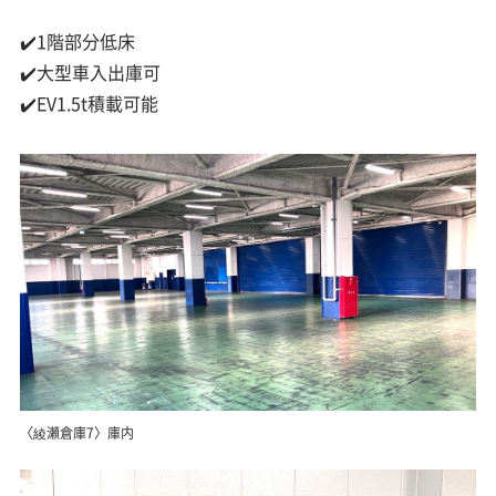
✔️1階部分低床
✔️大型車入出庫可
✔️EV1.5t積載可能
〈綾瀬倉庫7〉庫内