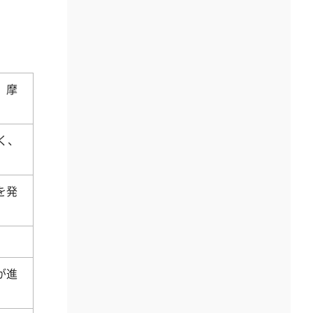
、摩
く、
を発
が進