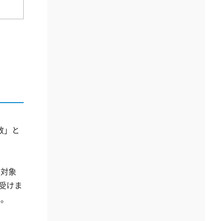
数」と
用対象
は受けま
す。