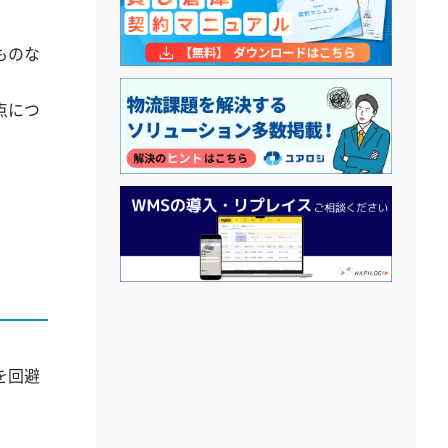
ものな
点につ
。
を回避