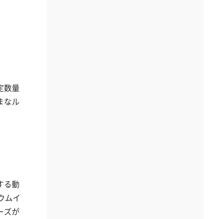
定数量
まなル
する動
ウムイ
ーズが