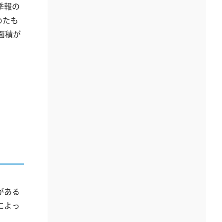
季報の
めたも
面積が
がある
によっ