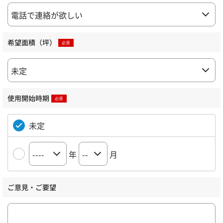
希望面積（坪）
使用開始時期
未定
年
月
ご意見・ご要望