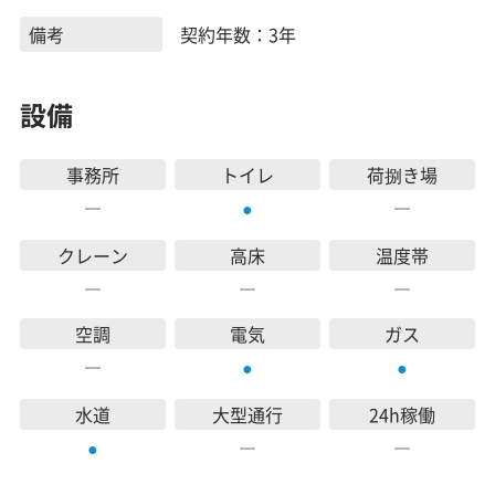
備考
契約年数：3年
設備
事務所
トイレ
荷捌き場
―
―
●
クレーン
高床
温度帯
―
―
―
空調
電気
ガス
―
●
●
水道
大型通行
24h稼働
―
―
●