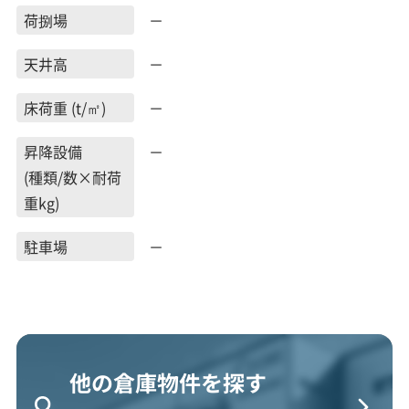
荷捌場
－
天井高
－
床荷重 (t/㎡)
－
昇降設備
－
(種類/数×耐荷
重kg)
駐車場
－
他の倉庫物件を探す