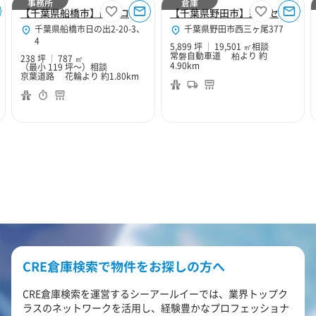
事務所
倉庫
【千葉県船橋市】船橋ロジスティクス事務所区画
【千葉県野田市】野田センター
千葉県船橋市日の出2-20-3、
千葉県野田市西三ヶ尾377
4
5,899 坪
19,501 ㎡
相談
常磐自動車道 柏より 約
238 坪
787 ㎡
4.90km
（最小 119 坪～）
相談
京葉道路 花輪より 約1.80km
CRE倉庫検索で物件をお探しの方へ
CRE倉庫検索を運営するシーアールイーでは、業界トップク
ラスのネットワークを活用し、経験豊かなプロフェッショナ