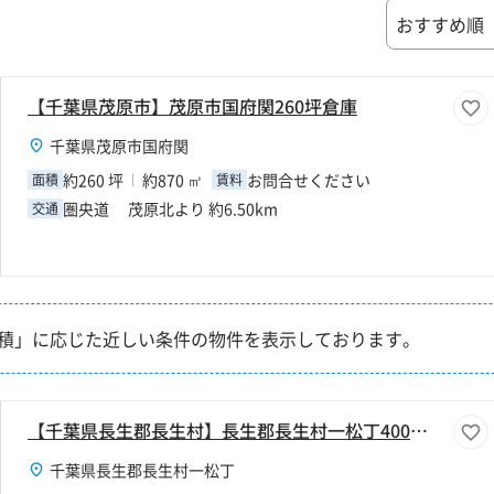
【千葉県茂原市】茂原市国府関260坪倉庫
千葉県茂原市国府関
約260 坪
約870 ㎡
お問合せください
面積
賃料
圏央道 茂原北より 約6.50km
交通
積」に応じた近しい条件の物件を表示しております。
【千葉県長生郡長生村】長生郡長生村一松丁400坪倉庫
千葉県長生郡長生村一松丁