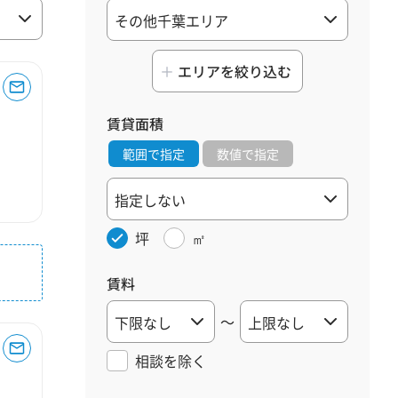
エリアを絞り込む
賃貸面積
範囲で指定
数値で指定
坪
㎡
賃料
～
相談を
除く