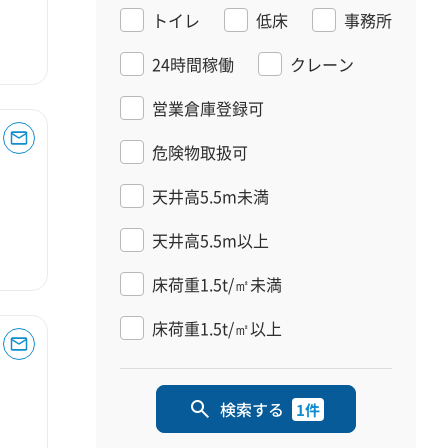
トイレ
低床
事務所
24時間稼働
クレーン
営業倉庫登録可
危険物取扱可
天井高5.5m未満
天井高5.5m以上
床荷重1.5t/㎡未満
床荷重1.5t/㎡以上
検索する
1件