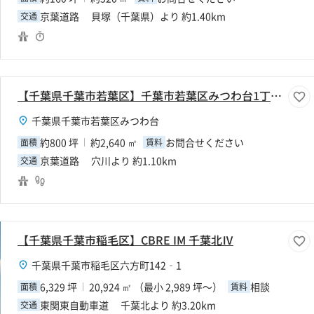
京葉道路 貝塚（千葉県）より 約1.40km
交通
【千葉県千葉市若葉区】千葉市若葉区みつわ台1丁目800坪倉庫
千葉県千葉市若葉区みつわ台
約800 坪
約2,640 ㎡
お問合せください
面積
賃料
京葉道路 穴川より 約1.10km
交通
【千葉県千葉市稲毛区】CBRE IM 千葉北Ⅳ
千葉県千葉市稲毛区六方町142‐1
6,329 坪
20,924 ㎡ （最小 2,989 坪～）
相談
面積
賃料
東関東自動車道 千葉北より 約3.20km
交通