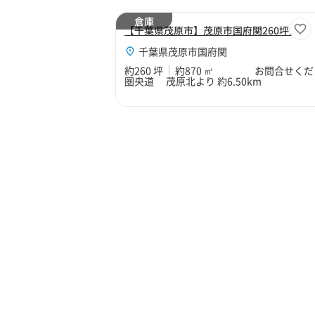
倉庫
【千葉県茂原市】茂原市国府関260坪倉庫
千葉県茂原市国府関
約260 坪
約870 ㎡
お問合せくだ
圏央道 茂原北より 約6.50km