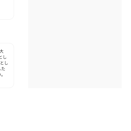
大
とし
心とし
した
い。