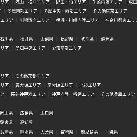
エリア
流山・松戸エリア
野田・柏エリア
千葉内陸エリア
成
ア
多摩南部エリア
多摩中央・西部エリア
その他東京エリア
岸エリア
川崎湾岸エリア
横浜・川崎内陸エリア
神奈川県央エリ
石川県
福井県
山梨県
長野県
岐阜県
静岡県
エリア
愛知中央エリア
愛知南部エリア
エリア
その他京都エリア
エリア
東大阪エリア
南大阪エリア
北摂エリア
リア
阪神神戸港エリア
神戸内陸・播磨エリア
その他兵庫エリア
岡山県
広島県
山口県
愛媛県
高知県
長崎県
熊本県
大分県
宮崎県
鹿児島県
沖縄県