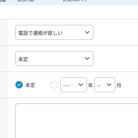
未定
年
月