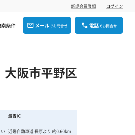
新規会員登録
ログイン
検索条件
メール
電話
でお問合せ
でお問合せ
】大阪市平野区
最寄IC
さい
近畿自動車道 長原より 約0.60km