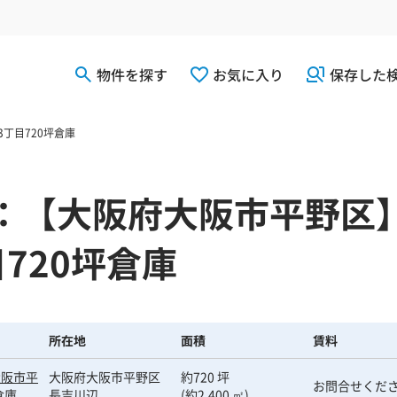
物件を探す
お気に入り
保存した
丁目720坪倉庫
：【大阪府大阪市平野区
720坪倉庫
所在地
面積
賃料
大阪市平
大阪府大阪市平野区
約720 坪
お問合せくだ
倉庫
長吉川辺
(約2,400 ㎡)