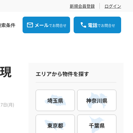
新規会員登録
ログイン
検索条件
メール
電話
でお問合せ
でお問合せ
〜現
エリアから物件を探す
埼玉県
神奈川県
17日(月)
東京都
千葉県