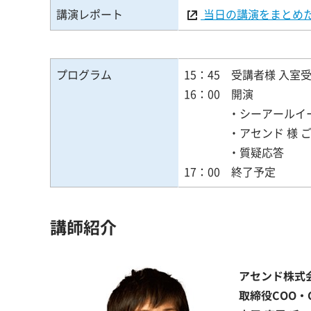
講演レポート
当日の講演をまとめ
プログラム
15：45 受講者様 入室
16：00 開演
・シーアールイー
・アセンド 様 ご講
・質疑応答
17：00 終了予定
講師紹介
アセンド株式
取締役COO・