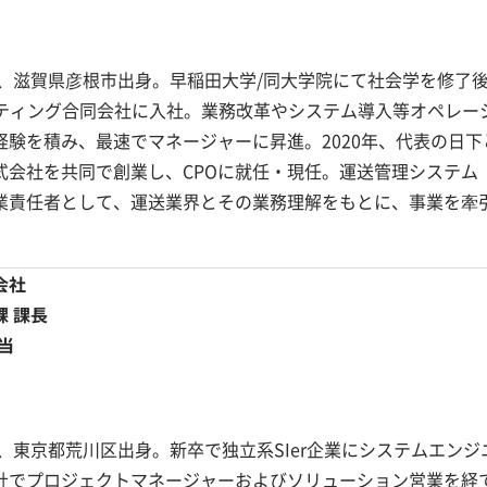
まれ、滋賀県彦根市出身。早稲田大学/同大学院にて社会学を修了
ルティング合同会社に入社。業務改革やシステム導入等オペレー
経験を積み、最速でマネージャーに昇進。2020年、代表の日下
式会社を共同で創業し、CPOに就任・現任。運送管理システム
業責任者として、運送業界とその業務理解をもとに、事業を牽
会社
 課長
当
れ、東京都荒川区出身。新卒で独立系SIer企業にシステムエンジ
社でプロジェクトマネージャーおよびソリューション営業を経