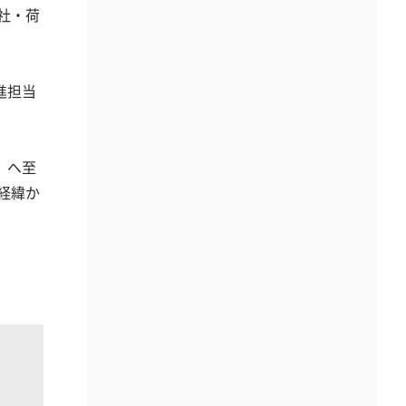
社・荷
進担当
」へ至
経緯か