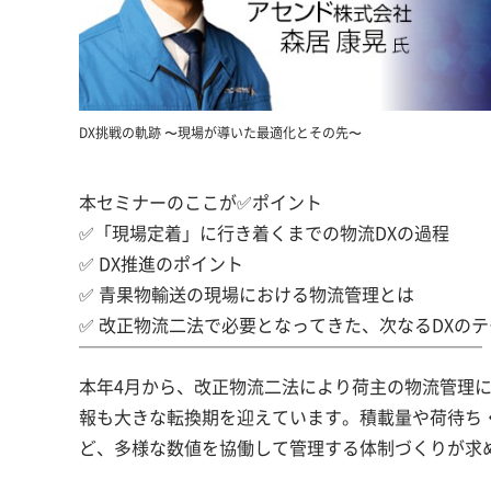
DX挑戦の軌跡 〜現場が導いた最適化とその先〜
本セミナーのここが✅ポイント
✅「現場定着」に行き着くまでの物流DXの過程
✅ DX推進のポイント
✅ 青果物輸送の現場における物流管理とは
✅ 改正物流二法で必要となってきた、次なるDXのテ
￣￣￣￣￣￣￣￣￣￣￣￣￣￣￣￣￣￣￣￣￣￣￣
本年4月から、改正物流二法により荷主の物流管理
報も大きな転換期を迎えています。積載量や荷待ち
ど、多様な数値を協働して管理する体制づくりが求