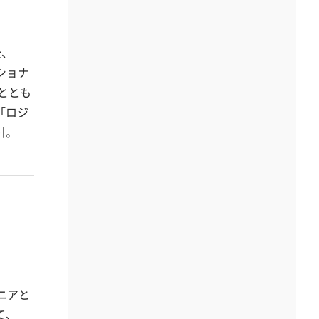
後、
ショナ
ととも
「ロジ
引。
ニアと
て、