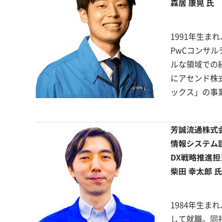
森居 康晃 氏
1991年生
PwCコンサ
ルな領域での
にアセンド株
ックス」の事
芳誠流通株式
情報システム課
DX戦略推進担
柴田 幸太郎 氏
1984年生ま
して就職。同