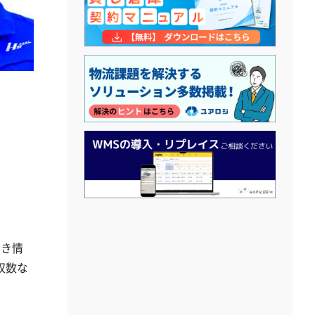
べき情
収数な