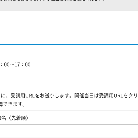
6：00～17：00
）
当日 に、受講用URLをお送りします。開催当日は受講用URLをク
講できます。
0名〈先着順〉