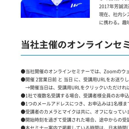
2017年芳誠
現在、社内シ
に携わる。趣
当社主催のオンラインセ
●当社開催のオンラインセミナーでは、Zoomのウ
●開催 2営業日前 と 当日 に、受講用URLをお送り
→開催当日は、受講用URLをクリックいただけれ
●1社で複数名受講する場合、受講者様全員のお申
●1つのメールアドレスにつき、お申込みは1名様ま
●受講者のカメラとマイクは共に、オフになってい
●開始時刻を過ぎて受講された場合、途中からの受
●本セミナー案内で掲載している時間は、日本時間(J