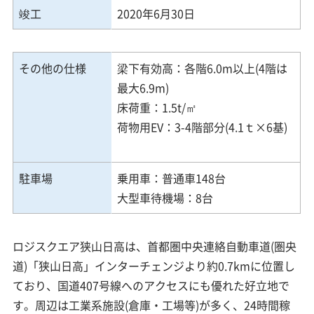
竣工
2020年6月30日
その他の仕様
梁下有効高：各階6.0m以上(4階は
最大6.9m)
床荷重：1.5t/㎡
荷物用EV：3-4階部分(4.1ｔ×6基)
駐車場
乗用車：普通車148台
大型車待機場：8台
ロジスクエア狭山日高は、首都圏中央連絡自動車道(圏央
道)「狭山日高」インターチェンジより約0.7kmに位置し
ており、国道407号線へのアクセスにも優れた好立地で
す。周辺は工業系施設(倉庫・工場等)が多く、24時間稼