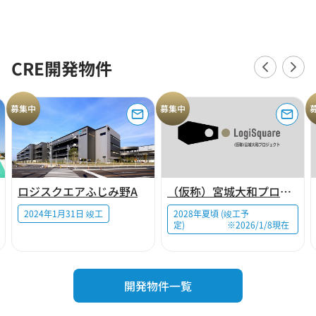
CRE開発物件
募集中
募集中
ロジスクエアふじみ野A
（仮称）宮城大和プロジェクト
2024年1月31日 竣工
2028年夏頃 (竣工予
定) ※2026/1/8現在
開発物件一覧