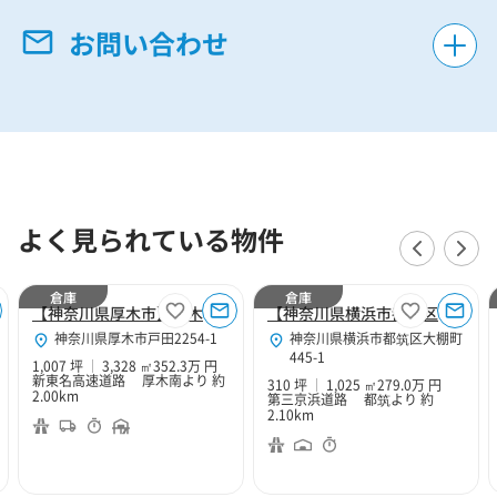
お問い合わせ
よく見られている物件
倉庫
倉庫
【神奈川県厚木市】厚木１０２
【神奈川県横浜市都筑区】横浜中央２
神奈川県厚木市戸田2254-1
神奈川県横浜市都筑区大棚町
445-1
1,007 坪
3,328 ㎡
352.3万 円
新東名高速道路 厚木南より 約
310 坪
1,025 ㎡
279.0万 円
2.00km
第三京浜道路 都筑より 約
2.10km