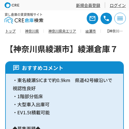
新規会員登録
ログイン
貸し倉庫の賃貸情報サイト
トップ
神奈川県
神奈川県央エリア
綾瀬市
【神奈川県綾瀬市】綾瀬倉庫７
【神奈川県綾瀬市】綾瀬倉庫７
おすすめコメント
・東名綾瀬SICまで約0.9km 県道42号線沿いで
視認性良好
・1階部分低床
・大型車入出庫可
・EV1.5t積載可能
◆募集面積◆