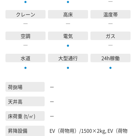
―
●
●
クレーン
高床
温度帯
―
―
―
空調
電気
ガス
―
―
●
水道
大型通行
24h稼働
●
●
●
荷捌場
－
天井高
－
床荷重 (t/㎡)
－
昇降設備
EV（荷物用）/1500×2kg, EV（荷物