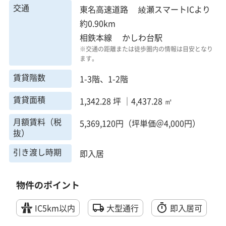
交通
東名高速道路 綾瀬スマートICより
約0.90km
相鉄本線 かしわ台駅
※交通の距離または徒歩圏内の情報は目安となり
ます。
賃貸階数
1-3階、1-2階
賃貸面積
1,342.28 坪 ｜4,437.28 ㎡
月額賃料（税
5,369,120円（坪単価＠4,000円）
抜）
引き渡し時期
即入居
物件のポイント
IC5km以内
大型通行
即入居可